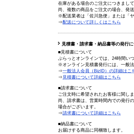
在庫がある場合のご注文につきまし
尚、複数の商品をご注文の場合、発
※配送業者は「佐川急便」または「
⇒
配送について詳しくはこちら
見積書・請求書・納品書等の発行に
■見積書について
ぷらっとオンラインでは、24時間い
※オンライン見積書発行には、一般法人
⇒
一般法人会員（BizID）の詳細はこ
⇒
見積書について詳細はこちら
■請求書について
ご注文時に希望されたお客様に関し
尚、請求書は、営業時間内での発行
場合がございます。
⇒
請求書について詳細はこちら
■納品書について
お届けする商品に同梱致します。