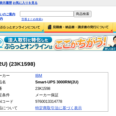
表示履歴
お気に入りを見る
払いのご案内
内
型番まとめ検索»
U) (23K1598)
ーカー
IBM
品名
Smart-UPS 3000RM(2U)
番
23K1598
証条件
メーカー保証
ANコード
9760013314778
品について
特定商取引法に基づく表示