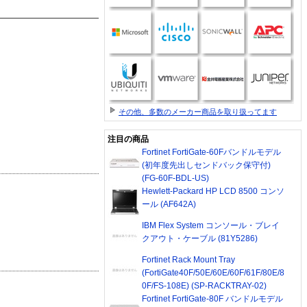
その他、多数のメーカー商品を取り扱ってます
注目の商品
Fortinet FortiGate-60Fバンドルモデル
(初年度先出しセンドバック保守付)
(FG-60F-BDL-US)
Hewlett-Packard HP LCD 8500 コンソ
ール (AF642A)
IBM Flex System コンソール・ブレイ
クアウト・ケーブル (81Y5286)
Fortinet Rack Mount Tray
(FortiGate40F/50E/60E/60F/61F/80E/8
0F/FS-108E) (SP-RACKTRAY-02)
Fortinet FortiGate-80F バンドルモデル