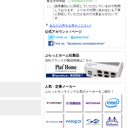
東京大学/K様
(ご利用期間2009年～)
“
請求書払いに対応していただいているので利用
しております。メールでの問い合わせにも丁寧
に対応していただけるので大変ありがたいで
す。
あなたの声をお寄せください!
公式アカウント / ページ
ぷらっとホーム社製品
当社ブランドの製品情報はこちら
人気・定番メーカー
ぷらっとオンラインで人気のメーカーをご紹介！