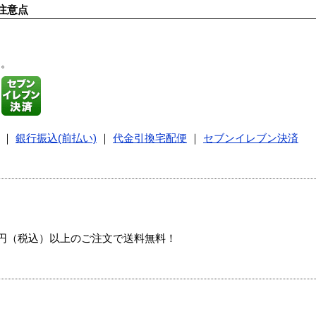
注意点
す。
｜
銀行振込(前払い)
｜
代金引換宅配便
｜
セブンイレブン決済
00円（税込）以上のご注文で送料無料！