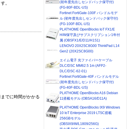
(初年度先出しセンドバック保守付)
ます。
(FG-80F-BDL-US)
Fortinet FortiGate-100F バンドルモデ
ル (初年度先出しセンドバック保守付)
(FG-100F-BDL-US)
PLAT'HOME OpenBlocks IoT FX1/E
H/W保守及びサブスクリプション1年付
属 (OBSFX1/E/D11/H1S1)
LENOVO 20X2SC8G00 ThinkPad L14
Gen2 (20X2SC8G00)
エイム電子 光ファイバーケーブル
DLC/DSC MM62.5 1m (AFP2-
DLC/DSC-62-01)
Fortinet FortiGate-40F バンドルモデル
(初年度先出しセンドバック保守付)
(FG-40F-BDL-US)
PLAT'HOME OpenBlocks A16 Debian
着までに時間がかかる
11搭載モデル (OBSA16/D11A)
PLAT'HOME OpenBlocks IX9 Windows
10 IoT Enterprise 2019 LTSC搭載
256GBモデル
(OBSIX9/W/L1809/256G)