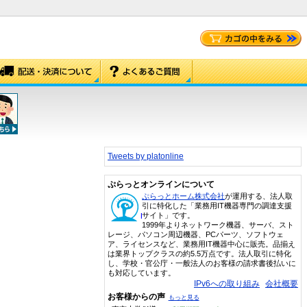
Tweets by platonline
ぷらっとオンラインについて
ぷらっとホーム株式会社
が運用する、法人取
引に特化した「業務用IT機器専門の調達支援
サイト」です。
1999年よりネットワーク機器、サーバ、スト
レージ、パソコン周辺機器、PCパーツ、ソフトウェ
ア、ライセンスなど、業務用IT機器中心に販売。品揃え
は業界トップクラスの約5.5万点です。法人取引に特化
し、学校・官公庁・一般法人のお客様の請求書後払いに
も対応しています。
IPv6への取り組み
会社概要
お客様からの声
もっと見る