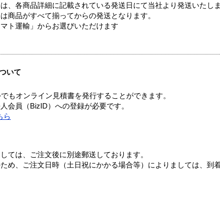
ては、各商品詳細に記載されている発送日にて当社より発送いたし
送は商品がすべて揃ってからの発送となります。
ヤマト運輸」からお選びいただけます
ついて
つでもオンライン見積書を発行することができます。
会員（BizID）への登録が必要です。
ちら
ましては、ご注文後に別途郵送しております。
のため、ご注文日時（土日祝にかかる場合等）によりましては、到