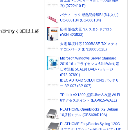
富士通 POS-Cサーマルロール紙(高保
存) (0722410-P)
パナソニック 感熱記録紙B4(6本入り)
UG-0001B4 (UG-0001B4)
応研 販売大臣 NX スタンドアロン
の事情なく8日以上経
(OKN-423533)
大電 環境対応 1000BASE-T/X メディ
アコンバータ (DN1800SG2E)
Microsoft Windows Server Standard
2019 16コアライセンス 64bitWin対応
日本語版 5CAL付 DVDパッケージ
(P73-07691)
IDEC AUTO-ID SOLUTIONS バッテリ
ー BP-007 (BP-007)
TP-Link AX1800 壁面埋め込み型 Wi-Fi
6アクセスポイント (EAP615-WALL)
PLAT'HOME OpenBlocks IX9 Debian
10搭載モデル (OBSIX9/D10A)
PLAT'HOME EasyBlocks Syslog 120G
サブスクリプション(保守サービス) 1年