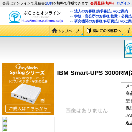
会員はオンラインで見積書(
)を
無料で作成
できます
会員登録(無料)
ログイン
見本
法人のお客様 請求書払いのご案内
学校・官公庁のお客様 校費・公費
研究機関のお客様 科研費払いのご案
IBM Smart-UPS 3000RM(2
メ
商
型
保
J
返