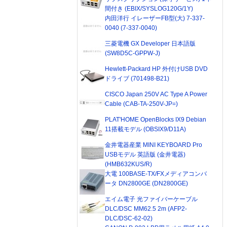
間付き (EBIX/SYSLOG120G/1Y)
内田洋行 イレーザーFB型(大) 7-337-
0040 (7-337-0040)
三菱電機 GX Developer 日本語版
(SW8D5C-GPPW-J)
Hewlett-Packard HP 外付けUSB DVD
ドライブ (701498-B21)
CISCO Japan 250V AC Type A Power
Cable (CAB-TA-250V-JP=)
PLAT'HOME OpenBlocks IX9 Debian
11搭載モデル (OBSIX9/D11A)
金井電器産業 MINI KEYBOARD Pro
USBモデル 英語版 (金井電器)
(HMB632KUS/R)
大電 100BASE-TX/FXメディアコンバ
ータ DN2800GE (DN2800GE)
エイム電子 光ファイバーケーブル
DLC/DSC MM62.5 2m (AFP2-
DLC/DSC-62-02)