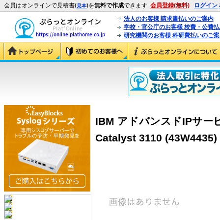
会員はオンラインで見積書(
)を
無料で作成
できます
会員登録(無料)
ログイン
見本
法人のお客様 請求書払いのご案内
学校・官公庁のお客様 校費・公費
研究機関のお客様 科研費払いのご案
IBM アドバンスドIPサービスS
Catalyst 3110 (43W4435)