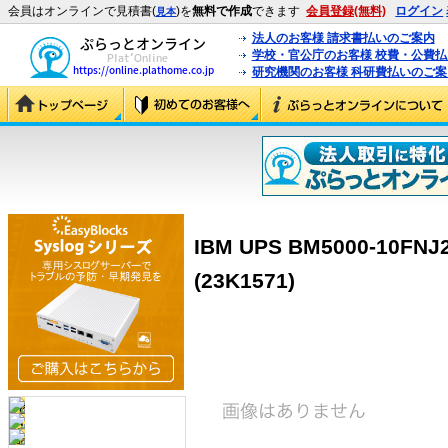
会員はオンラインで見積書(
)を
無料で作成
できます
会員登録(無料)
ログイン
見本
法人のお客様 請求書払いのご案内
学校・官公庁のお客様 校費・公費
研究機関のお客様 科研費払いのご案
IBM UPS BM5000-10FN
(23K1571)