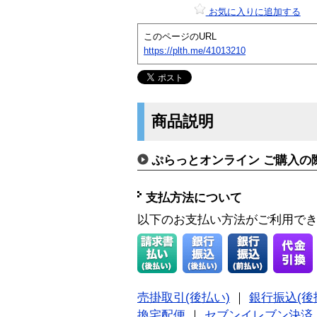
お気に入りに追加する
このページのURL
https://plth.me/41013210
商品説明
ぷらっとオンライン ご購入の
支払方法について
以下のお支払い方法がご利用で
売掛取引(後払い)
｜
銀行振込(後
換宅配便
｜
セブンイレブン決済