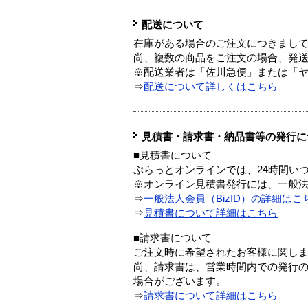
配送について
在庫がある場合のご注文につきまし
尚、複数の商品をご注文の場合、発
※配送業者は「佐川急便」または「
⇒
配送について詳しくはこちら
見積書・請求書・納品書等の発行に
■見積書について
ぷらっとオンラインでは、24時間い
※オンライン見積書発行には、一般法人
⇒
一般法人会員（BizID）の詳細はこ
⇒
見積書について詳細はこちら
■請求書について
ご注文時に希望されたお客様に関し
尚、請求書は、営業時間内での発行
場合がございます。
⇒
請求書について詳細はこちら