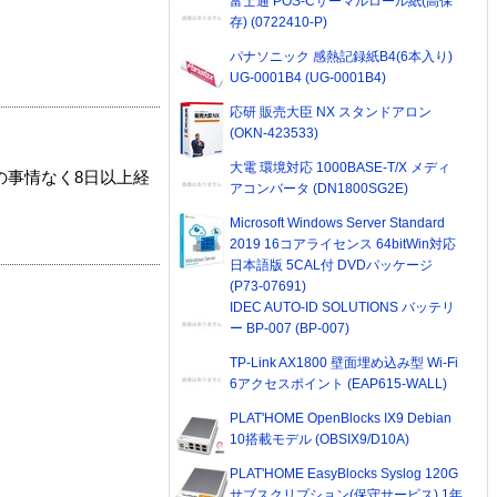
富士通 POS-Cサーマルロール紙(高保
存) (0722410-P)
パナソニック 感熱記録紙B4(6本入り)
UG-0001B4 (UG-0001B4)
応研 販売大臣 NX スタンドアロン
(OKN-423533)
大電 環境対応 1000BASE-T/X メディ
の事情なく8日以上経
アコンバータ (DN1800SG2E)
Microsoft Windows Server Standard
2019 16コアライセンス 64bitWin対応
日本語版 5CAL付 DVDパッケージ
(P73-07691)
IDEC AUTO-ID SOLUTIONS バッテリ
ー BP-007 (BP-007)
TP-Link AX1800 壁面埋め込み型 Wi-Fi
6アクセスポイント (EAP615-WALL)
PLAT'HOME OpenBlocks IX9 Debian
10搭載モデル (OBSIX9/D10A)
PLAT'HOME EasyBlocks Syslog 120G
サブスクリプション(保守サービス) 1年