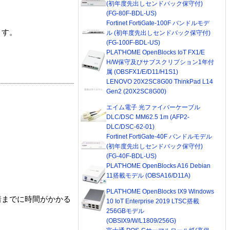
(初年度先出しセンドバック保守付)
(FG-80F-BDL-US)
Fortinet FortiGate-100F バンドルモデ
ます。
ル (初年度先出しセンドバック保守付)
(FG-100F-BDL-US)
PLAT'HOME OpenBlocks IoT FX1/E
H/W保守及びサブスクリプション1年付
属 (OBSFX1/E/D11/H1S1)
LENOVO 20X2SC8G00 ThinkPad L14
Gen2 (20X2SC8G00)
エイム電子 光ファイバーケーブル
DLC/DSC MM62.5 1m (AFP2-
DLC/DSC-62-01)
Fortinet FortiGate-40F バンドルモデル
(初年度先出しセンドバック保守付)
(FG-40F-BDL-US)
PLAT'HOME OpenBlocks A16 Debian
11搭載モデル (OBSA16/D11A)
PLAT'HOME OpenBlocks IX9 Windows
着までに時間がかかる
10 IoT Enterprise 2019 LTSC搭載
256GBモデル
(OBSIX9/W/L1809/256G)