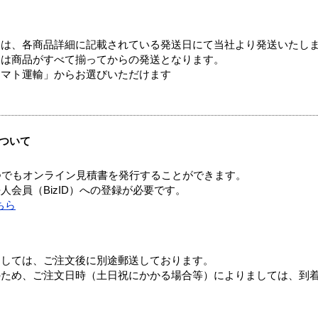
ては、各商品詳細に記載されている発送日にて当社より発送いたし
送は商品がすべて揃ってからの発送となります。
ヤマト運輸」からお選びいただけます
ついて
つでもオンライン見積書を発行することができます。
会員（BizID）への登録が必要です。
ちら
ましては、ご注文後に別途郵送しております。
のため、ご注文日時（土日祝にかかる場合等）によりましては、到