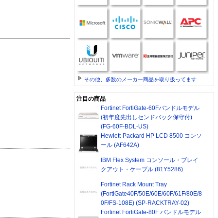
その他、多数のメーカー商品を取り扱ってます
注目の商品
Fortinet FortiGate-60Fバンドルモデル
(初年度先出しセンドバック保守付)
(FG-60F-BDL-US)
Hewlett-Packard HP LCD 8500 コンソ
ール (AF642A)
IBM Flex System コンソール・ブレイ
クアウト・ケーブル (81Y5286)
Fortinet Rack Mount Tray
(FortiGate40F/50E/60E/60F/61F/80E/8
0F/FS-108E) (SP-RACKTRAY-02)
Fortinet FortiGate-80F バンドルモデル