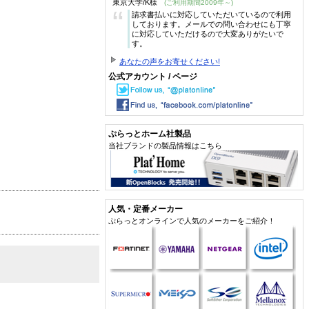
東京大学/K様
(ご利用期間2009年～)
“
請求書払いに対応していただいているので利用
しております。メールでの問い合わせにも丁寧
に対応していただけるので大変ありがたいで
す。
あなたの声をお寄せください!
公式アカウント / ページ
ぷらっとホーム社製品
当社ブランドの製品情報はこちら
人気・定番メーカー
ぷらっとオンラインで人気のメーカーをご紹介！