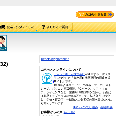
Tweets by platonline
32)
ぷらっとオンラインについて
ぷらっとホーム株式会社
が運用する、法人取
引に特化した「業務用IT機器専門の調達支援
サイト」です。
1999年よりネットワーク機器、サーバ、スト
レージ、パソコン周辺機器、PCパーツ、ソフトウェ
ア、ライセンスなど、業務用IT機器中心に販売。品揃え
は業界トップクラスの約5.5万点です。法人取引に特化
し、学校・官公庁・一般法人のお客様の請求書後払いに
も対応しています。
IPv6への取り組み
会社概要
お客様からの声
もっと見る