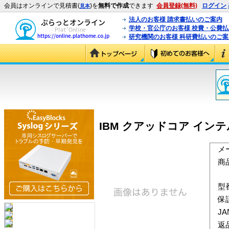
会員はオンラインで見積書(
)を
無料で作成
できます
会員登録(無料)
ログイン
見本
法人のお客様 請求書払いのご案内
学校・官公庁のお客様 校費・公費
研究機関のお客様 科研費払いのご案
IBM クアッドコア インテル Xe
メ
商
型
保
J
返