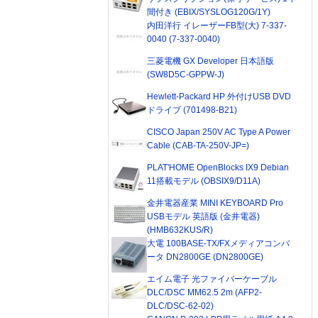
間付き (EBIX/SYSLOG120G/1Y)
内田洋行 イレーザーFB型(大) 7-337-
0040 (7-337-0040)
三菱電機 GX Developer 日本語版
(SW8D5C-GPPW-J)
Hewlett-Packard HP 外付けUSB DVD
ドライブ (701498-B21)
CISCO Japan 250V AC Type A Power
Cable (CAB-TA-250V-JP=)
PLAT'HOME OpenBlocks IX9 Debian
11搭載モデル (OBSIX9/D11A)
金井電器産業 MINI KEYBOARD Pro
USBモデル 英語版 (金井電器)
(HMB632KUS/R)
大電 100BASE-TX/FXメディアコンバ
ータ DN2800GE (DN2800GE)
エイム電子 光ファイバーケーブル
DLC/DSC MM62.5 2m (AFP2-
DLC/DSC-62-02)