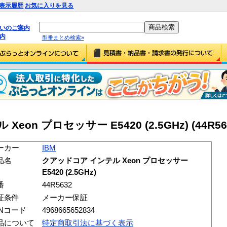
表示履歴
お気に入りを見る
払いのご案内
内
型番まとめ検索»
on プロセッサー E5420 (2.5GHz) (44R56
ーカー
IBM
品名
クアッドコア インテル Xeon プロセッサー
E5420 (2.5GHz)
番
44R5632
証条件
メーカー保証
ANコード
4968665652834
品について
特定商取引法に基づく表示