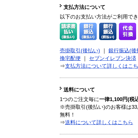
支払方法について
以下のお支払い方法がご利用で
売掛取引(後払い)
｜
銀行振込(後
換宅配便
｜
セブンイレブン決済
⇒
支払方法について詳しくはこ
送料について
1つのご注文毎に
一律1,100円(税
※売掛取引(後払い)のお客様は33
無料！
⇒
送料について詳しくはこちら