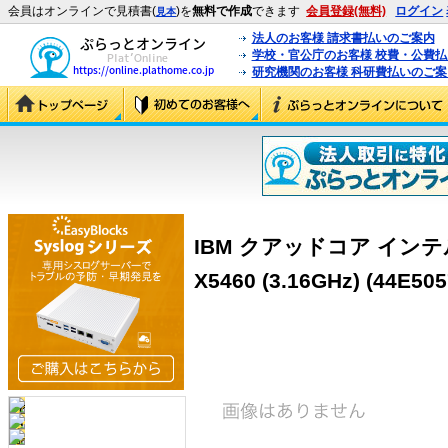
会員はオンラインで見積書(
)を
無料で作成
できます
会員登録(無料)
ログイン
見本
法人のお客様 請求書払いのご案内
学校・官公庁のお客様 校費・公費
研究機関のお客様 科研費払いのご案
IBM クアッドコア インテ
X5460 (3.16GHz) (44E505