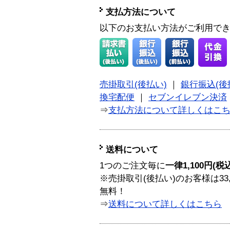
支払方法について
以下のお支払い方法がご利用で
売掛取引(後払い)
｜
銀行振込(後
換宅配便
｜
セブンイレブン決済
⇒
支払方法について詳しくはこ
送料について
1つのご注文毎に
一律1,100円(税
※売掛取引(後払い)のお客様は33
無料！
⇒
送料について詳しくはこちら