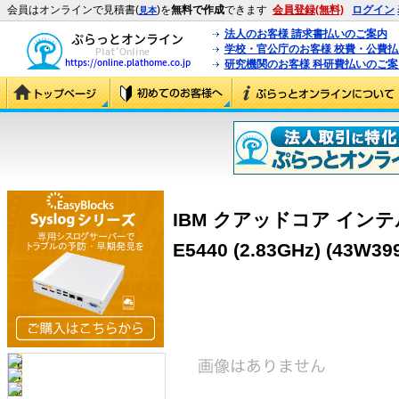
会員はオンラインで見積書(
)を
無料で作成
できます
会員登録(無料)
ログイン
見本
法人のお客様 請求書払いのご案内
学校・官公庁のお客様 校費・公費
研究機関のお客様 科研費払いのご案
IBM クアッドコア インテ
E5440 (2.83GHz) (43W39