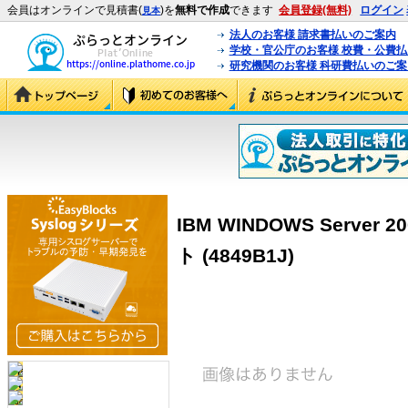
会員はオンラインで見積書(
)を
無料で作成
できます
会員登録(無料)
ログイン
見本
法人のお客様 請求書払いのご案内
学校・官公庁のお客様 校費・公費
研究機関のお客様 科研費払いのご案
IBM WINDOWS Server 20
ト (4849B1J)