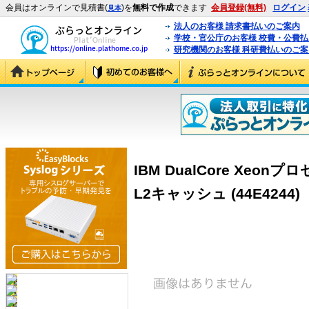
会員はオンラインで見積書(
)を
無料で作成
できます
会員登録(無料)
ログイン
見本
法人のお客様 請求書払いのご案内
学校・官公庁のお客様 校費・公費
研究機関のお客様 科研費払いのご案
IBM DualCore Xeonプロ
L2キャッシュ (44E4244)