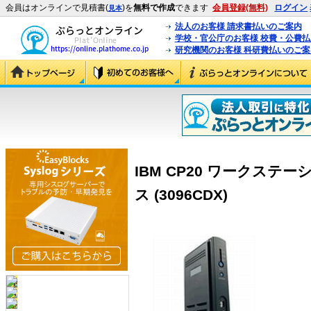
会員はオンラインで見積書(
)を
無料で作成
できます
会員登録(無料)
ログイン
見本
法人のお客様 請求書払いのご案内
学校・官公庁のお客様 校費・公費
研究機関のお客様 科研費払いのご案
IBM CP20 ワークステ
ス (3096CDX)