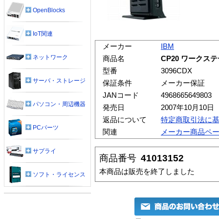
OpenBlocks
IoT関連
メーカー
IBM
ネットワーク
商品名
CP20 ワークス
型番
3096CDX
サーバ・ストレージ
保証条件
メーカー保証
JANコード
4968665649803
パソコン・周辺機器
発売日
2007年10月10日
返品について
特定商取引法に
PCパーツ
関連
メーカー商品ペ
サプライ
商品番号
41013152
本商品は販売を終了しました
ソフト・ライセンス