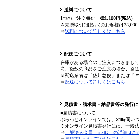
送料について
1つのご注文毎に
一律1,100円(税込)
※売掛取引(後払い)のお客様は33,0
⇒
送料について詳しくはこちら
配送について
在庫がある場合のご注文につきまし
尚、複数の商品をご注文の場合、発
※配送業者は「佐川急便」または「
⇒
配送について詳しくはこちら
見積書・請求書・納品書等の発行に
■見積書について
ぷらっとオンラインでは、24時間い
※オンライン見積書発行には、一般法人
⇒
一般法人会員（BizID）の詳細はこ