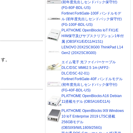
(初年度先出しセンドバック保守付)
(FG-80F-BDL-US)
Fortinet FortiGate-100F バンドルモデ
ル (初年度先出しセンドバック保守付)
(FG-100F-BDL-US)
PLAT'HOME OpenBlocks IoT FX1/E
H/W保守及びサブスクリプション1年付
属 (OBSFX1/E/D11/H1S1)
LENOVO 20X2SC8G00 ThinkPad L14
Gen2 (20X2SC8G00)
ます。
エイム電子 光ファイバーケーブル
DLC/DSC MM62.5 1m (AFP2-
DLC/DSC-62-01)
Fortinet FortiGate-40F バンドルモデル
(初年度先出しセンドバック保守付)
(FG-40F-BDL-US)
PLAT'HOME OpenBlocks A16 Debian
11搭載モデル (OBSA16/D11A)
PLAT'HOME OpenBlocks IX9 Windows
10 IoT Enterprise 2019 LTSC搭載
256GBモデル
(OBSIX9/W/L1809/256G)