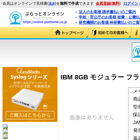
会員はオンラインで見積書(
)を
無料で作成
できます
会員登録(無料)
ログイン
見本
法人のお客様 請求書払いのご案内
学校・官公庁のお客様 校費・公費
研究機関のお客様 科研費払いのご案
IBM 8GB モジュラー フラ
メ
商
型
保
J
発
返