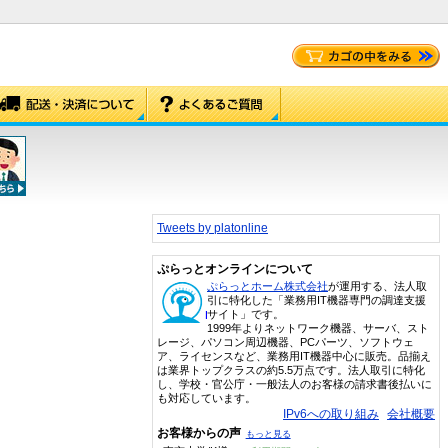
Tweets by platonline
ぷらっとオンラインについて
ぷらっとホーム株式会社
が運用する、法人取
引に特化した「業務用IT機器専門の調達支援
サイト」です。
1999年よりネットワーク機器、サーバ、スト
レージ、パソコン周辺機器、PCパーツ、ソフトウェ
ア、ライセンスなど、業務用IT機器中心に販売。品揃え
は業界トップクラスの約5.5万点です。法人取引に特化
し、学校・官公庁・一般法人のお客様の請求書後払いに
も対応しています。
IPv6への取り組み
会社概要
お客様からの声
もっと見る