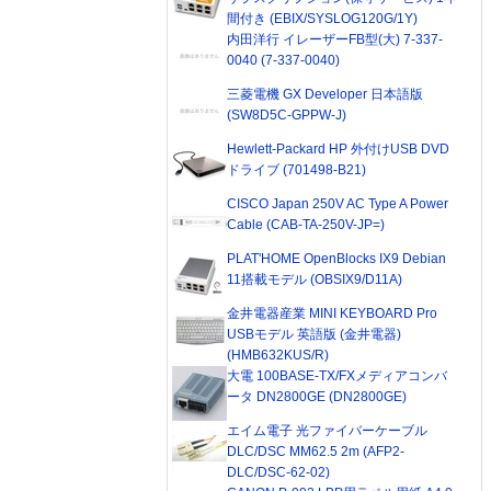
間付き (EBIX/SYSLOG120G/1Y)
内田洋行 イレーザーFB型(大) 7-337-
0040 (7-337-0040)
三菱電機 GX Developer 日本語版
(SW8D5C-GPPW-J)
Hewlett-Packard HP 外付けUSB DVD
ドライブ (701498-B21)
CISCO Japan 250V AC Type A Power
Cable (CAB-TA-250V-JP=)
PLAT'HOME OpenBlocks IX9 Debian
11搭載モデル (OBSIX9/D11A)
金井電器産業 MINI KEYBOARD Pro
USBモデル 英語版 (金井電器)
(HMB632KUS/R)
大電 100BASE-TX/FXメディアコンバ
ータ DN2800GE (DN2800GE)
エイム電子 光ファイバーケーブル
DLC/DSC MM62.5 2m (AFP2-
DLC/DSC-62-02)