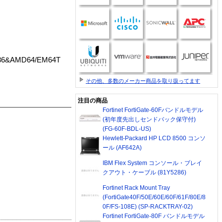
 x86&AMD64/EM64T
その他、多数のメーカー商品を取り扱ってます
注目の商品
Fortinet FortiGate-60Fバンドルモデル
(初年度先出しセンドバック保守付)
(FG-60F-BDL-US)
Hewlett-Packard HP LCD 8500 コンソ
ール (AF642A)
IBM Flex System コンソール・ブレイ
クアウト・ケーブル (81Y5286)
Fortinet Rack Mount Tray
(FortiGate40F/50E/60E/60F/61F/80E/8
0F/FS-108E) (SP-RACKTRAY-02)
Fortinet FortiGate-80F バンドルモデル