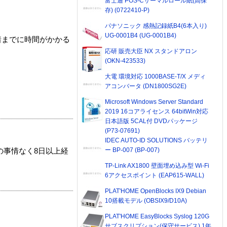
富士通 POS-Cサーマルロール紙(高保
存) (0722410-P)
パナソニック 感熱記録紙B4(6本入り)
UG-0001B4 (UG-0001B4)
着までに時間がかかる
応研 販売大臣 NX スタンドアロン
(OKN-423533)
大電 環境対応 1000BASE-T/X メディ
アコンバータ (DN1800SG2E)
Microsoft Windows Server Standard
2019 16コアライセンス 64bitWin対応
日本語版 5CAL付 DVDパッケージ
(P73-07691)
IDEC AUTO-ID SOLUTIONS バッテリ
ー BP-007 (BP-007)
の事情なく8日以上経
TP-Link AX1800 壁面埋め込み型 Wi-Fi
6アクセスポイント (EAP615-WALL)
PLAT'HOME OpenBlocks IX9 Debian
10搭載モデル (OBSIX9/D10A)
PLAT'HOME EasyBlocks Syslog 120G
サブスクリプション(保守サービス) 1年