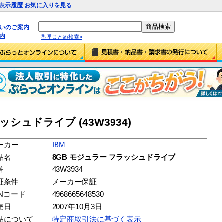
表示履歴
お気に入りを見る
払いのご案内
内
型番まとめ検索»
ッシュドライブ (43W3934)
ーカー
IBM
品名
8GB モジュラー フラッシュドライブ
番
43W3934
証条件
メーカー保証
ANコード
4968665648530
売日
2007年10月3日
品について
特定商取引法に基づく表示