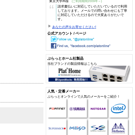
東京大学/K様
(ご利用期間2009年～)
“
請求書払いに対応していただいているので利用
しております。メールでの問い合わせにも丁寧
に対応していただけるので大変ありがたいで
す。
あなたの声をお寄せください!
公式アカウント / ページ
ぷらっとホーム社製品
当社ブランドの製品情報はこちら
人気・定番メーカー
ぷらっとオンラインで人気のメーカーをご紹介！