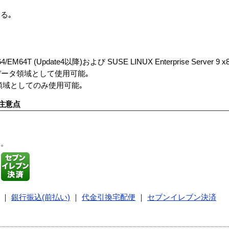
る｡
MD64/EM64T (Update4以降)および SUSE LINUX Enterprise Server 9
､データ領域として使用可能｡
タ領域としてのみ使用可能｡
注意点
す。
｜
銀行振込(前払い)
｜
代金引換宅配便
｜
セブンイレブン決済