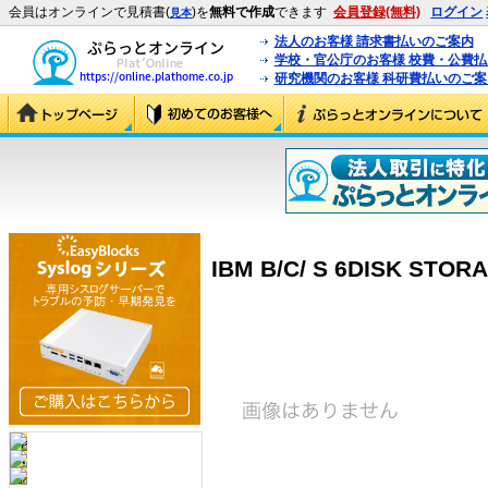
会員はオンラインで見積書(
)を
無料で作成
できます
会員登録(無料)
ログイン
見本
法人のお客様 請求書払いのご案内
学校・官公庁のお客様 校費・公費
研究機関のお客様 科研費払いのご案
IBM B/C/ S 6DISK STOR