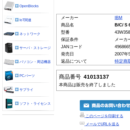
OpenBlocks
メーカー
IBM
IoT関連
商品名
B/C/ S
型番
43W35
ネットワーク
保証条件
メーカ
JANコード
496866
サーバ・ストレージ
発売日
2007年
返品について
特定商
パソコン・周辺機器
商品番号
41013137
PCパーツ
本商品は販売を終了しました
サプライ
ソフト・ライセンス
このページを印刷する
メールでURLを送る