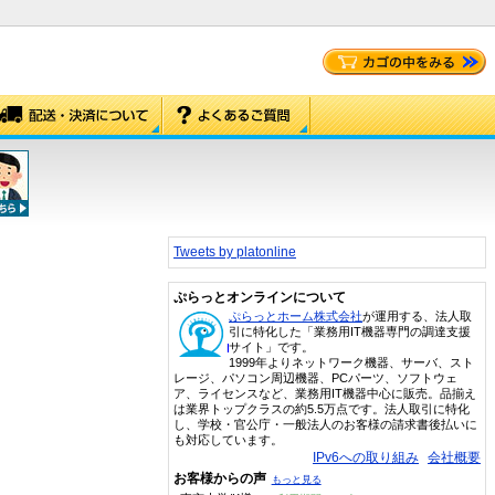
Tweets by platonline
ぷらっとオンラインについて
ぷらっとホーム株式会社
が運用する、法人取
引に特化した「業務用IT機器専門の調達支援
サイト」です。
1999年よりネットワーク機器、サーバ、スト
レージ、パソコン周辺機器、PCパーツ、ソフトウェ
ア、ライセンスなど、業務用IT機器中心に販売。品揃え
は業界トップクラスの約5.5万点です。法人取引に特化
し、学校・官公庁・一般法人のお客様の請求書後払いに
も対応しています。
IPv6への取り組み
会社概要
お客様からの声
もっと見る