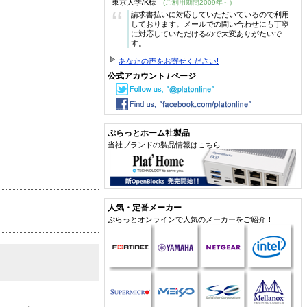
東京大学/K様
(ご利用期間2009年～)
“
請求書払いに対応していただいているので利用
しております。メールでの問い合わせにも丁寧
に対応していただけるので大変ありがたいで
す。
あなたの声をお寄せください!
公式アカウント / ページ
ぷらっとホーム社製品
当社ブランドの製品情報はこちら
人気・定番メーカー
ぷらっとオンラインで人気のメーカーをご紹介！