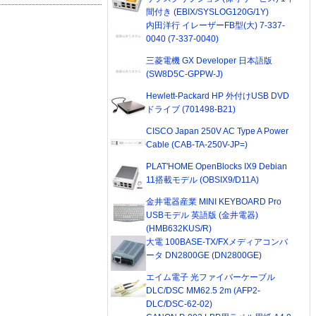
間付き (EBIX/SYSLOG120G/1Y)
内田洋行 イレーザーFB型(大) 7-337-
0040 (7-337-0040)
三菱電機 GX Developer 日本語版
(SW8D5C-GPPW-J)
Hewlett-Packard HP 外付けUSB DVD
ドライブ (701498-B21)
CISCO Japan 250V AC Type A Power
Cable (CAB-TA-250V-JP=)
PLAT'HOME OpenBlocks IX9 Debian
11搭載モデル (OBSIX9/D11A)
金井電器産業 MINI KEYBOARD Pro
USBモデル 英語版 (金井電器)
(HMB632KUS/R)
大電 100BASE-TX/FXメディアコンバ
ータ DN2800GE (DN2800GE)
エイム電子 光ファイバーケーブル
DLC/DSC MM62.5 2m (AFP2-
DLC/DSC-62-02)