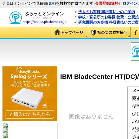
会員はオンラインで見積書(
)を
無料で作成
できます
会員登録(無料)
ログイン
見本
法人のお客様 請求書払いのご案内
学校・官公庁のお客様 校費・公費
研究機関のお客様 科研費払いのご案
IBM BladeCenter HT(DC)
メ
商
型
保
J
発
返