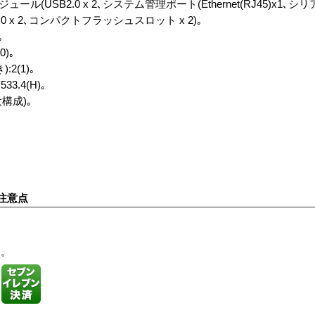
USB2.0 x 2､システム管理ポート(Ethernet(RJ45)x1､シリア
.0 x 2､コンパクトフラッシュスロット x 2)｡
｡
)｡
2(1)｡
533.4(H)｡
最大構成)｡
注意点
す。