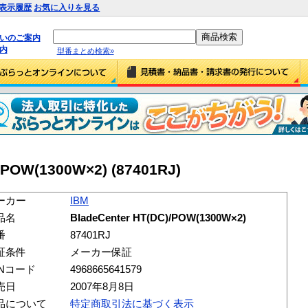
表示履歴
お気に入りを見る
払いのご案内
内
型番まとめ検索»
/POW(1300W×2) (87401RJ)
ーカー
IBM
品名
BladeCenter HT(DC)/POW(1300W×2)
番
87401RJ
証条件
メーカー保証
ANコード
4968665641579
売日
2007年8月8日
品について
特定商取引法に基づく表示