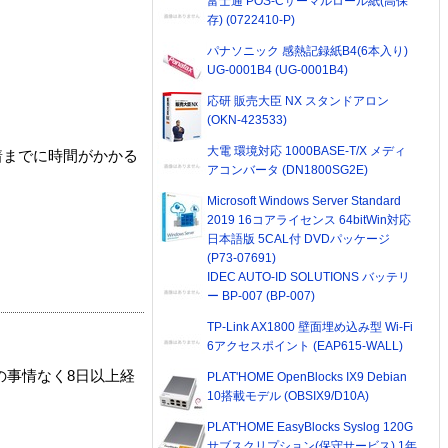
富士通 POS-Cサーマルロール紙(高保
存) (0722410-P)
パナソニック 感熱記録紙B4(6本入り)
UG-0001B4 (UG-0001B4)
応研 販売大臣 NX スタンドアロン
(OKN-423533)
大電 環境対応 1000BASE-T/X メディ
着までに時間がかかる
アコンバータ (DN1800SG2E)
Microsoft Windows Server Standard
2019 16コアライセンス 64bitWin対応
日本語版 5CAL付 DVDパッケージ
(P73-07691)
IDEC AUTO-ID SOLUTIONS バッテリ
ー BP-007 (BP-007)
TP-Link AX1800 壁面埋め込み型 Wi-Fi
6アクセスポイント (EAP615-WALL)
の事情なく8日以上経
PLAT'HOME OpenBlocks IX9 Debian
10搭載モデル (OBSIX9/D10A)
PLAT'HOME EasyBlocks Syslog 120G
サブスクリプション(保守サービス) 1年