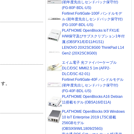
(初年度先出しセンドバック保守付)
(FG-80F-BDL-US)
Fortinet FortiGate-100F バンドルモデ
ル (初年度先出しセンドバック保守付)
(FG-100F-BDL-US)
PLAT'HOME OpenBlocks IoT FX1/E
H/W保守及びサブスクリプション1年付
属 (OBSFX1/E/D11/H1S1)
LENOVO 20X2SC8G00 ThinkPad L14
Gen2 (20X2SC8G00)
エイム電子 光ファイバーケーブル
DLC/DSC MM62.5 1m (AFP2-
DLC/DSC-62-01)
Fortinet FortiGate-40F バンドルモデル
ます。
(初年度先出しセンドバック保守付)
(FG-40F-BDL-US)
PLAT'HOME OpenBlocks A16 Debian
11搭載モデル (OBSA16/D11A)
PLAT'HOME OpenBlocks IX9 Windows
10 IoT Enterprise 2019 LTSC搭載
256GBモデル
(OBSIX9/W/L1809/256G)