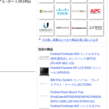
ル･ポート(RJ45)x
その他、多数のメーカー商品を取り扱ってます
注目の商品
Fortinet FortiGate-60Fバンドルモデル
(初年度先出しセンドバック保守付)
(FG-60F-BDL-US)
Hewlett-Packard HP LCD 8500 コンソ
ール (AF642A)
IBM Flex System コンソール・ブレイ
クアウト・ケーブル (81Y5286)
Fortinet Rack Mount Tray
(FortiGate40F/50E/60E/60F/61F/80E/8
0F/FS-108E) (SP-RACKTRAY-02)
Fortinet FortiGate-80F バンドルモデル