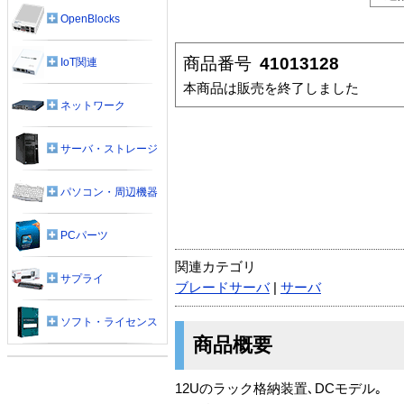
OpenBlocks
商品番号
41013128
IoT関連
本商品は販売を終了しました
ネットワーク
サーバ・ストレージ
パソコン・周辺機器
PCパーツ
関連カテゴリ
サプライ
ブレードサーバ
|
サーバ
ソフト・ライセンス
商品概要
12Uのラック格納装置､DCモデル｡