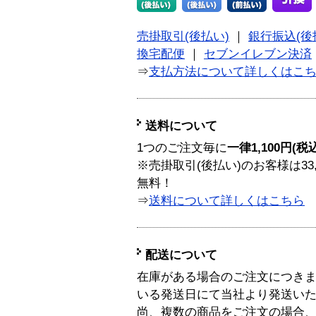
売掛取引(後払い)
｜
銀行振込(後
換宅配便
｜
セブンイレブン決済
⇒
支払方法について詳しくはこ
送料について
1つのご注文毎に
一律1,100円(税
※売掛取引(後払い)のお客様は33
無料！
⇒
送料について詳しくはこちら
配送について
在庫がある場合のご注文につき
いる発送日にて当社より発送い
尚、複数の商品をご注文の場合