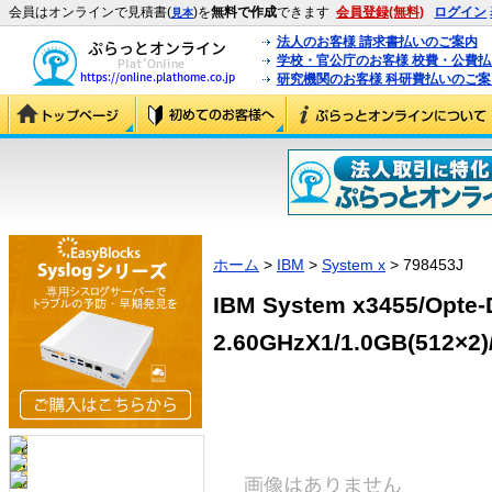
会員はオンラインで見積書(
)を
無料で作成
できます
会員登録(無料)
ログイン
見本
法人のお客様 請求書払いのご案内
学校・官公庁のお客様 校費・公費
研究機関のお客様 科研費払いのご案
ホーム
>
IBM
>
System x
> 798453J
IBM System x3455/Opte-
2.60GHzX1/1.0GB(512×2