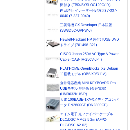
間付き (EBIX/SYSLOG120G/1Y)
内田洋行 イレーザーFB型(大) 7-337-
0040 (7-337-0040)
三菱電機 GX Developer 日本語版
(SW8D5C-GPPW-J)
Hewlett-Packard HP 外付けUSB DVD
ドライブ (701498-B21)
CISCO Japan 250V AC Type A Power
Cable (CAB-TA-250V-JP=)
PLAT'HOME OpenBlocks IX9 Debian
11搭載モデル (OBSIX9/D11A)
金井電器産業 MINI KEYBOARD Pro
USBモデル 英語版 (金井電器)
(HMB632KUS/R)
大電 100BASE-TX/FXメディアコンバ
ータ DN2800GE (DN2800GE)
エイム電子 光ファイバーケーブル
DLC/DSC MM62.5 2m (AFP2-
DLC/DSC-62-02)