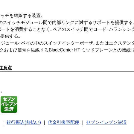
とスイッチを結線する装置｡
ダントペアのスイッチモジュール間で内部リンクに対するサポートを提供する
部ポートを消費することなく､ペアのスイッチ間でロード･バランシン
提供する｡
HT I/Oモジュール･ベイの中のスイッチインターポーザ､またはエクステン
および信号を結線するBladeCenter HT ミッドプレーンとの接
注意点
す。
｜
銀行振込(前払い)
｜
代金引換宅配便
｜
セブンイレブン決済