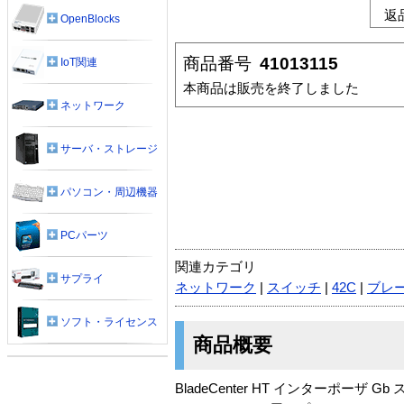
返
OpenBlocks
商品番号
41013115
IoT関連
本商品は販売を終了しました
ネットワーク
サーバ・ストレージ
パソコン・周辺機器
PCパーツ
関連カテゴリ
サプライ
ネットワーク
|
スイッチ
|
42C
|
ブレ
ソフト・ライセンス
商品概要
BladeCenter HT インターポーザ 