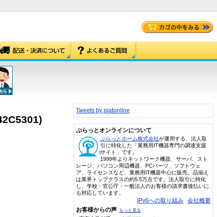
Tweets by platonline
C5301)
ぷらっとオンラインについて
ぷらっとホーム株式会社
が運用する、法人取
引に特化した「業務用IT機器専門の調達支援
サイト」です。
1999年よりネットワーク機器、サーバ、スト
レージ、パソコン周辺機器、PCパーツ、ソフトウェ
ア、ライセンスなど、業務用IT機器中心に販売。品揃え
は業界トップクラスの約5.5万点です。法人取引に特化
し、学校・官公庁・一般法人のお客様の請求書後払いに
も対応しています。
IPv6への取り組み
会社概要
お客様からの声
もっと見る