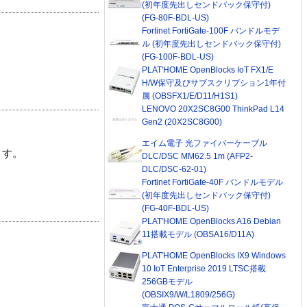
(初年度先出しセンドバック保守付)
(FG-80F-BDL-US)
Fortinet FortiGate-100F バンドルモデ
ル (初年度先出しセンドバック保守付)
(FG-100F-BDL-US)
PLAT'HOME OpenBlocks IoT FX1/E
H/W保守及びサブスクリプション1年付
属 (OBSFX1/E/D11/H1S1)
LENOVO 20X2SC8G00 ThinkPad L14
Gen2 (20X2SC8G00)
エイム電子 光ファイバーケーブル
ます。
DLC/DSC MM62.5 1m (AFP2-
DLC/DSC-62-01)
Fortinet FortiGate-40F バンドルモデル
(初年度先出しセンドバック保守付)
(FG-40F-BDL-US)
PLAT'HOME OpenBlocks A16 Debian
11搭載モデル (OBSA16/D11A)
PLAT'HOME OpenBlocks IX9 Windows
10 IoT Enterprise 2019 LTSC搭載
256GBモデル
(OBSIX9/W/L1809/256G)