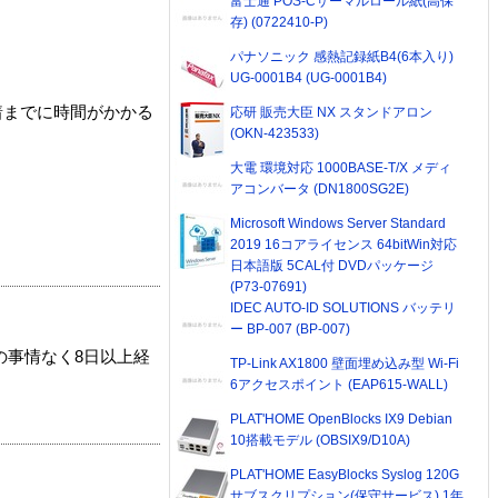
富士通 POS-Cサーマルロール紙(高保
存) (0722410-P)
パナソニック 感熱記録紙B4(6本入り)
UG-0001B4 (UG-0001B4)
着までに時間がかかる
応研 販売大臣 NX スタンドアロン
(OKN-423533)
大電 環境対応 1000BASE-T/X メディ
アコンバータ (DN1800SG2E)
Microsoft Windows Server Standard
2019 16コアライセンス 64bitWin対応
日本語版 5CAL付 DVDパッケージ
(P73-07691)
IDEC AUTO-ID SOLUTIONS バッテリ
ー BP-007 (BP-007)
の事情なく8日以上経
TP-Link AX1800 壁面埋め込み型 Wi-Fi
6アクセスポイント (EAP615-WALL)
PLAT'HOME OpenBlocks IX9 Debian
10搭載モデル (OBSIX9/D10A)
PLAT'HOME EasyBlocks Syslog 120G
サブスクリプション(保守サービス) 1年