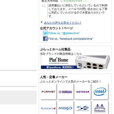
東京大学/K様
(ご利用期間2009年～)
“
請求書払いに対応していただいているので利用
しております。メールでの問い合わせにも丁寧
に対応していただけるので大変ありがたいで
す。
あなたの声をお寄せください!
公式アカウント / ページ
ぷらっとホーム社製品
当社ブランドの製品情報はこちら
人気・定番メーカー
ぷらっとオンラインで人気のメーカーをご紹介！