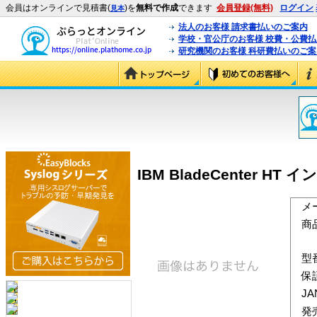
会員はオンラインで見積書(
)を
無料で作成
できます
会員登録(無料)
ログイン
見本
法人のお客様 請求書払いのご案内
学校・官公庁のお客様 校費・公費
研究機関のお客様 科研費払いのご案
IBM BladeCenter 
メ
商
型
保
J
発