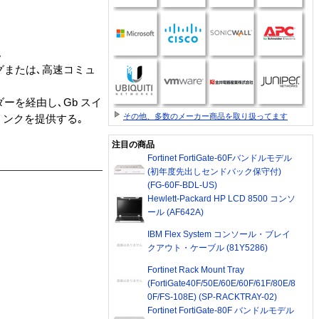
｡
グまたは､高速コミュ
ダーを経由し､Gb スイ
その他、多数のメーカー商品を取り扱ってます
続リンクを提供する｡
注目の商品
Fortinet FortiGate-60Fバンドルモデル
(初年度先出しセンドバック保守付)
(FG-60F-BDL-US)
Hewlett-Packard HP LCD 8500 コンソ
ール (AF642A)
IBM Flex System コンソール・ブレイ
クアウト・ケーブル (81Y5286)
Fortinet Rack Mount Tray
(FortiGate40F/50E/60E/60F/61F/80E/8
0F/FS-108E) (SP-RACKTRAY-02)
Fortinet FortiGate-80F バンドルモデル