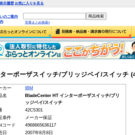
表示履歴
お気に入りを見る
払いのご案内
内
型番まとめ検索»
HT インターポーザスイッチ/ブリッジベイ/スイッチ (42
ーカー
IBM
品名
BladeCenter HT インターポーザスイッチ/ブリ
ッジベイ/スイッチ
番
42C5301
証条件
メーカー保証
ANコード
4968665636117
売日
2007年8月8日