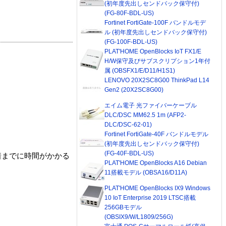
(初年度先出しセンドバック保守付)
(FG-80F-BDL-US)
Fortinet FortiGate-100F バンドルモデ
ル (初年度先出しセンドバック保守付)
(FG-100F-BDL-US)
PLAT'HOME OpenBlocks IoT FX1/E
H/W保守及びサブスクリプション1年付
属 (OBSFX1/E/D11/H1S1)
LENOVO 20X2SC8G00 ThinkPad L14
Gen2 (20X2SC8G00)
エイム電子 光ファイバーケーブル
DLC/DSC MM62.5 1m (AFP2-
DLC/DSC-62-01)
Fortinet FortiGate-40F バンドルモデル
(初年度先出しセンドバック保守付)
(FG-40F-BDL-US)
着までに時間がかかる
PLAT'HOME OpenBlocks A16 Debian
11搭載モデル (OBSA16/D11A)
PLAT'HOME OpenBlocks IX9 Windows
10 IoT Enterprise 2019 LTSC搭載
256GBモデル
(OBSIX9/W/L1809/256G)