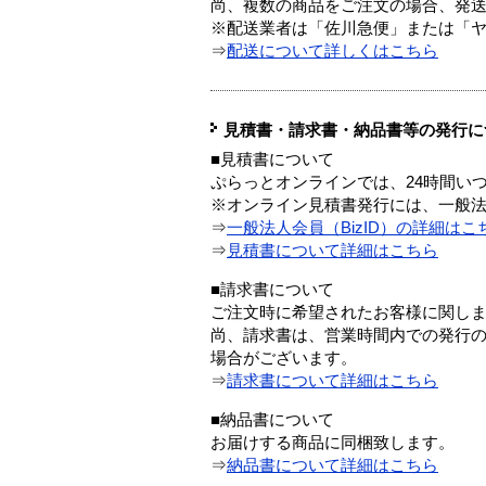
尚、複数の商品をご注文の場合、発
※配送業者は「佐川急便」または「
⇒
配送について詳しくはこちら
見積書・請求書・納品書等の発行に
■見積書について
ぷらっとオンラインでは、24時間い
※オンライン見積書発行には、一般法人
⇒
一般法人会員（BizID）の詳細はこ
⇒
見積書について詳細はこちら
■請求書について
ご注文時に希望されたお客様に関し
尚、請求書は、営業時間内での発行
場合がございます。
⇒
請求書について詳細はこちら
■納品書について
お届けする商品に同梱致します。
⇒
納品書について詳細はこちら