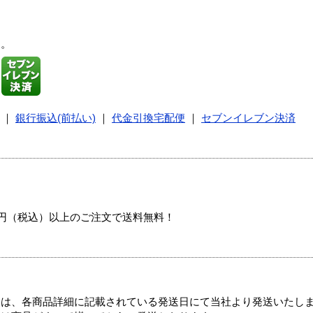
す。
｜
銀行振込(前払い)
｜
代金引換宅配便
｜
セブンイレブン決済
00円（税込）以上のご注文で送料無料！
ては、各商品詳細に記載されている発送日にて当社より発送いたし