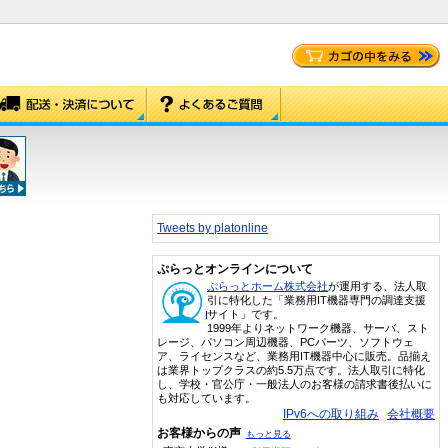
Tweets by platonline
ぷらっとオンラインについて
ぷらっとホーム株式会社
が運用する、法人取
引に特化した「業務用IT機器専門の調達支援
サイト」です。
1999年よりネットワーク機器、サーバ、スト
レージ、パソコン周辺機器、PCパーツ、ソフトウェ
ア、ライセンスなど、業務用IT機器中心に販売。品揃え
は業界トップクラスの約5.5万点です。法人取引に特化
し、学校・官公庁・一般法人のお客様の請求書後払いに
も対応しています。
IPv6への取り組み
会社概要
お客様からの声
もっと見る