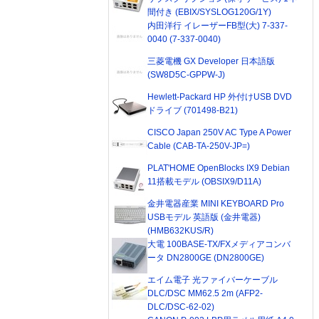
間付き (EBIX/SYSLOG120G/1Y)
内田洋行 イレーザーFB型(大) 7-337-
0040 (7-337-0040)
三菱電機 GX Developer 日本語版
(SW8D5C-GPPW-J)
Hewlett-Packard HP 外付けUSB DVD
ドライブ (701498-B21)
CISCO Japan 250V AC Type A Power
Cable (CAB-TA-250V-JP=)
PLAT'HOME OpenBlocks IX9 Debian
11搭載モデル (OBSIX9/D11A)
金井電器産業 MINI KEYBOARD Pro
USBモデル 英語版 (金井電器)
(HMB632KUS/R)
大電 100BASE-TX/FXメディアコンバ
ータ DN2800GE (DN2800GE)
エイム電子 光ファイバーケーブル
DLC/DSC MM62.5 2m (AFP2-
DLC/DSC-62-02)