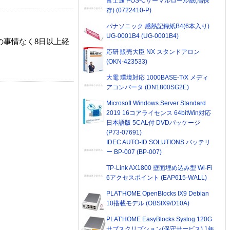
富士通 POS-Cサーマルロール紙(高保
存) (0722410-P)
パナソニック 感熱記録紙B4(6本入り)
UG-0001B4 (UG-0001B4)
の事情なく8日以上経
応研 販売大臣 NX スタンドアロン
(OKN-423533)
大電 環境対応 1000BASE-T/X メディ
アコンバータ (DN1800SG2E)
Microsoft Windows Server Standard
2019 16コアライセンス 64bitWin対応
日本語版 5CAL付 DVDパッケージ
(P73-07691)
IDEC AUTO-ID SOLUTIONS バッテリ
ー BP-007 (BP-007)
TP-Link AX1800 壁面埋め込み型 Wi-Fi
6アクセスポイント (EAP615-WALL)
PLAT'HOME OpenBlocks IX9 Debian
10搭載モデル (OBSIX9/D10A)
PLAT'HOME EasyBlocks Syslog 120G
サブスクリプション(保守サービス) 1年