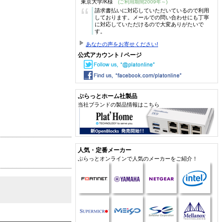
東京大学/K様
(ご利用期間2009年～)
“
請求書払いに対応していただいているので利用
しております。メールでの問い合わせにも丁寧
に対応していただけるので大変ありがたいで
す。
あなたの声をお寄せください!
公式アカウント / ページ
ぷらっとホーム社製品
当社ブランドの製品情報はこちら
人気・定番メーカー
ぷらっとオンラインで人気のメーカーをご紹介！