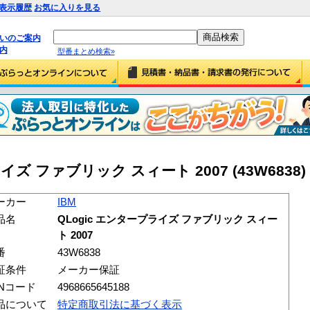
表示履歴
お気に入りを見る
払いのご案内
内
型番まとめ検索»
ライズ ファブリック スィート 2007 (43W6838)
ーカー
IBM
品名
QLogic エンタープライズ ファブリック スィー
ト 2007
番
43W6838
証条件
メーカー保証
ANコード
4968665645188
品について
特定商取引法に基づく表示