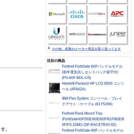
その他、多数のメーカー商品を取り扱ってます
注目の商品
Fortinet FortiGate-60Fバンドルモデル
(初年度先出しセンドバック保守付)
(FG-60F-BDL-US)
Hewlett-Packard HP LCD 8500 コンソ
ール (AF642A)
IBM Flex System コンソール・ブレイ
クアウト・ケーブル (81Y5286)
Fortinet Rack Mount Tray
(FortiGate40F/50E/60E/60F/61F/80E/8
0F/FS-108E) (SP-RACKTRAY-02)
ます。
Fortinet FortiGate-80F バンドルモデル