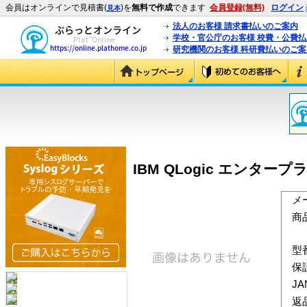
会員はオンラインで見積書(
)を
無料で作成
できます
会員登録(無料)
ログイン
見本
法人のお客様 請求書払いのご案内
学校・官公庁のお客様 校費・公費
研究機関のお客様 科研費払いのご案
IBM QLogic エンタープ
メ
商
型
保
J
返