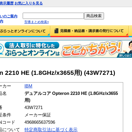
表示履歴
お気に入りを見る
払いのご案内
内
型番まとめ検索»
210 HE (1.8GHz/x3655用) (43W7271)
ーカー
IBM
品名
デュアルコア Opteron 2210 HE (1.8GHz/x3655
用)
番
43W7271
証条件
メーカー保証
ANコード
4968665637596
品について
特定商取引法に基づく表示