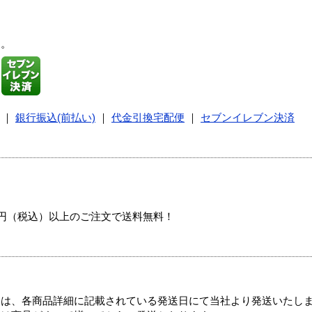
す。
｜
銀行振込(前払い)
｜
代金引換宅配便
｜
セブンイレブン決済
00円（税込）以上のご注文で送料無料！
ては、各商品詳細に記載されている発送日にて当社より発送いたし