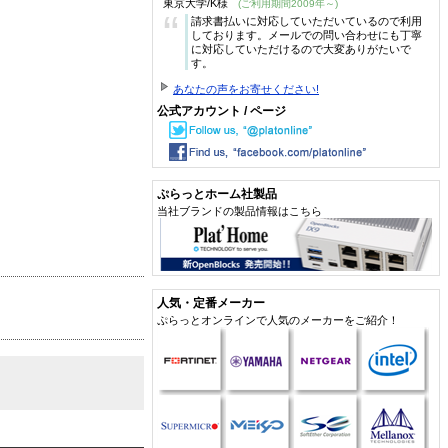
東京大学/K様
(ご利用期間2009年～)
“
請求書払いに対応していただいているので利用
しております。メールでの問い合わせにも丁寧
に対応していただけるので大変ありがたいで
す。
あなたの声をお寄せください!
公式アカウント / ページ
ぷらっとホーム社製品
当社ブランドの製品情報はこちら
人気・定番メーカー
ぷらっとオンラインで人気のメーカーをご紹介！