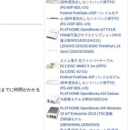
(初年度先出しセンドバック保守付)
(FG-80F-BDL-US)
Fortinet FortiGate-100F バンドルモデ
ル (初年度先出しセンドバック保守付)
(FG-100F-BDL-US)
PLAT'HOME OpenBlocks IoT FX1/E
H/W保守及びサブスクリプション1年付
属 (OBSFX1/E/D11/H1S1)
LENOVO 20X2SC8G00 ThinkPad L14
Gen2 (20X2SC8G00)
エイム電子 光ファイバーケーブル
DLC/DSC MM62.5 1m (AFP2-
DLC/DSC-62-01)
Fortinet FortiGate-40F バンドルモデル
(初年度先出しセンドバック保守付)
(FG-40F-BDL-US)
着までに時間がかかる
PLAT'HOME OpenBlocks A16 Debian
11搭載モデル (OBSA16/D11A)
PLAT'HOME OpenBlocks IX9 Windows
10 IoT Enterprise 2019 LTSC搭載
256GBモデル
(OBSIX9/W/L1809/256G)