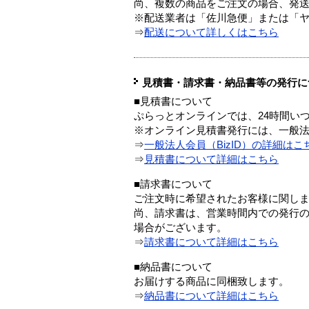
尚、複数の商品をご注文の場合、発
※配送業者は「佐川急便」または「
⇒
配送について詳しくはこちら
見積書・請求書・納品書等の発行に
■見積書について
ぷらっとオンラインでは、24時間い
※オンライン見積書発行には、一般法人
⇒
一般法人会員（BizID）の詳細はこ
⇒
見積書について詳細はこちら
■請求書について
ご注文時に希望されたお客様に関し
尚、請求書は、営業時間内での発行
場合がございます。
⇒
請求書について詳細はこちら
■納品書について
お届けする商品に同梱致します。
⇒
納品書について詳細はこちら