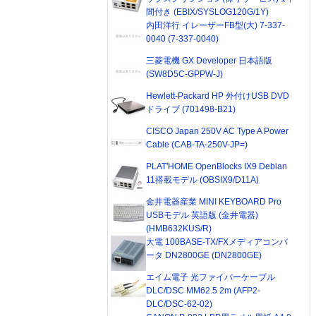
間付き (EBIX/SYSLOG120G/1Y)
内田洋行 イレーザーFB型(大) 7-337-
0040 (7-337-0040)
三菱電機 GX Developer 日本語版
(SW8D5C-GPPW-J)
Hewlett-Packard HP 外付けUSB DVD
ドライブ (701498-B21)
CISCO Japan 250V AC Type A Power
Cable (CAB-TA-250V-JP=)
PLAT'HOME OpenBlocks IX9 Debian
11搭載モデル (OBSIX9/D11A)
金井電器産業 MINI KEYBOARD Pro
USBモデル 英語版 (金井電器)
(HMB632KUS/R)
大電 100BASE-TX/FXメディアコンバ
ータ DN2800GE (DN2800GE)
エイム電子 光ファイバーケーブル
DLC/DSC MM62.5 2m (AFP2-
DLC/DSC-62-02)