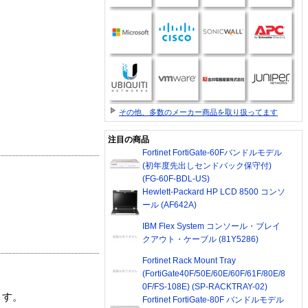
その他、多数のメーカー商品を取り扱ってます
注目の商品
Fortinet FortiGate-60Fバンドルモデル
(初年度先出しセンドバック保守付)
(FG-60F-BDL-US)
Hewlett-Packard HP LCD 8500 コンソ
ール (AF642A)
IBM Flex System コンソール・ブレイ
クアウト・ケーブル (81Y5286)
Fortinet Rack Mount Tray
(FortiGate40F/50E/60E/60F/61F/80E/8
0F/FS-108E) (SP-RACKTRAY-02)
ます。
Fortinet FortiGate-80F バンドルモデル