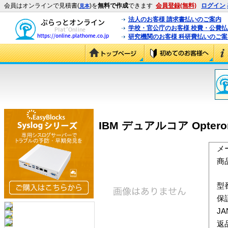
会員はオンラインで見積書(
)を
無料で作成
できます
会員登録(無料)
ログイン
見本
法人のお客様 請求書払いのご案内
学校・官公庁のお客様 校費・公費
研究機関のお客様 科研費払いのご案
IBM デュアルコア Opteron 2
メ
商
型
保
J
返