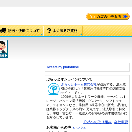
Tweets by platonline
ぷらっとオンラインについて
ぷらっとホーム株式会社
が運用する、法人取
引に特化した「業務用IT機器専門の調達支援
サイト」です。
1999年よりネットワーク機器、サーバ、スト
レージ、パソコン周辺機器、PCパーツ、ソフトウェ
ア、ライセンスなど、業務用IT機器中心に販売。品揃え
は業界トップクラスの約5.5万点です。法人取引に特化
し、学校・官公庁・一般法人のお客様の請求書後払いに
も対応しています。
IPv6への取り組み
会社概要
お客様からの声
もっと見る