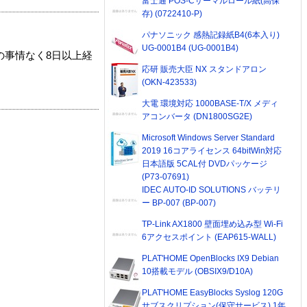
富士通 POS-Cサーマルロール紙(高保
存) (0722410-P)
パナソニック 感熱記録紙B4(6本入り)
UG-0001B4 (UG-0001B4)
の事情なく8日以上経
応研 販売大臣 NX スタンドアロン
(OKN-423533)
大電 環境対応 1000BASE-T/X メディ
アコンバータ (DN1800SG2E)
Microsoft Windows Server Standard
2019 16コアライセンス 64bitWin対応
日本語版 5CAL付 DVDパッケージ
(P73-07691)
IDEC AUTO-ID SOLUTIONS バッテリ
ー BP-007 (BP-007)
TP-Link AX1800 壁面埋め込み型 Wi-Fi
6アクセスポイント (EAP615-WALL)
PLAT'HOME OpenBlocks IX9 Debian
10搭載モデル (OBSIX9/D10A)
PLAT'HOME EasyBlocks Syslog 120G
サブスクリプション(保守サービス) 1年