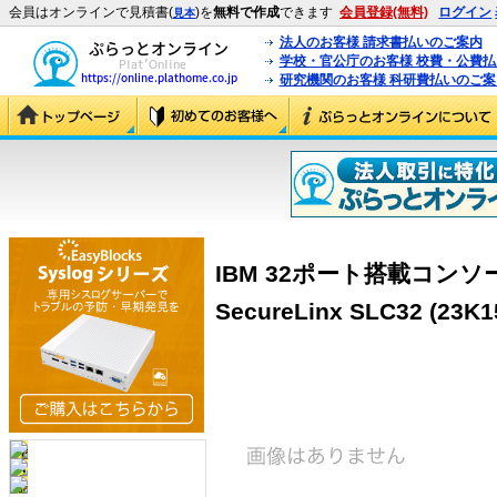
会員はオンラインで見積書(
)を
無料で作成
できます
会員登録(無料)
ログイン
見本
法人のお客様 請求書払いのご案内
学校・官公庁のお客様 校費・公費
研究機関のお客様 科研費払いのご案
IBM 32ポート搭載コン
SecureLinx SLC32 (23K1