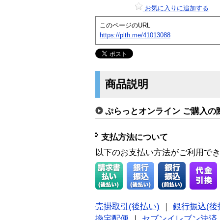
お気に入りに追加する
このページのURL
https://plth.me/41013088
商品説明
ぷらっとオンライン ご購入の
支払方法について
以下のお支払い方法がご利用で
売掛取引(後払い)
｜
銀行振込(後
換宅配便
｜
セブンイレブン決済