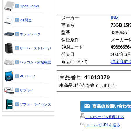
OpenBlocks
メーカー
IBM
IoT関連
商品名
73GB 15K
型番
43X0837
ネットワーク
保証条件
メーカー
JANコード
49686656
サーバ・ストレージ
発売日
2007年6
返品について
特定商取
パソコン・周辺機器
商品番号
41013079
PCパーツ
本商品は販売を終了しました
サプライ
ソフト・ライセンス
このページを印刷する
メールでURLを送る