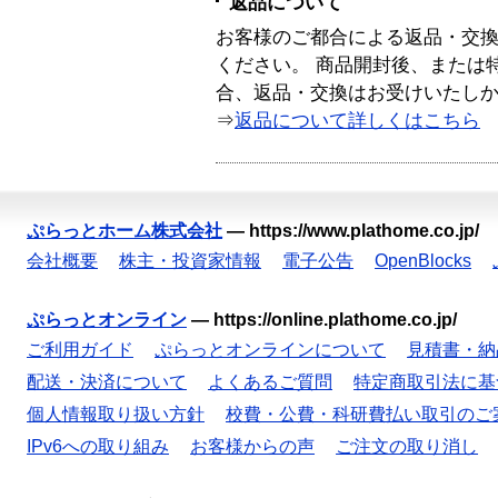
返品について
お客様のご都合による返品・交
ください。 商品開封後、または
合、返品・交換はお受けいたし
⇒
返品について詳しくはこちら
ぷらっとホーム株式会社
—
https://www.plathome.co.jp/
会社概要
株主・投資家情報
電子公告
OpenBlocks
ぷらっとオンライン
—
https://online.plathome.co.jp/
ご利用ガイド
ぷらっとオンラインについて
見積書・納
配送・決済について
よくあるご質問
特定商取引法に基
個人情報取り扱い方針
校費・公費・科研費払い取引のご
IPv6への取り組み
お客様からの声
ご注文の取り消し