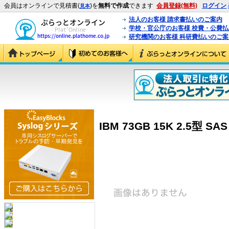
会員はオンラインで見積書(
)を
無料で作成
できます
会員登録(無料)
ログイン
見本
法人のお客様 請求書払いのご案内
学校・官公庁のお客様 校費・公費
研究機関のお客様 科研費払いのご案
IBM 73GB 15K 2.5型 SAS