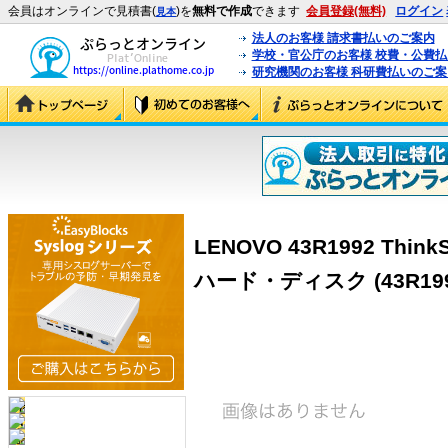
会員はオンラインで見積書(
)を
無料で作成
できます
会員登録(無料)
ログイン
見本
法人のお客様 請求書払いのご案内
学校・官公庁のお客様 校費・公費
研究機関のお客様 科研費払いのご案
LENOVO 43R1992 ThinkS
ハード・ディスク (43R199