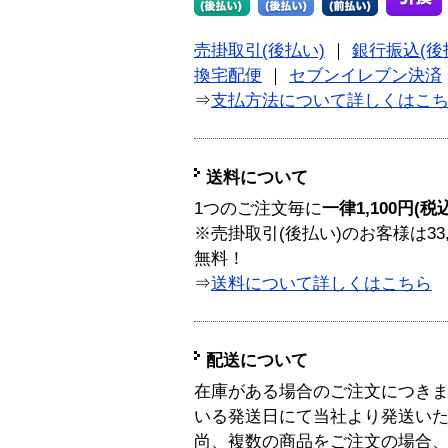
売掛取引(後払い)
｜
銀行振込(後
換宅配便
｜
セブンイレブン決済
⇒
支払方法について詳しくはこ
送料について
1つのご注文毎に
一律1,100円(税
※売掛取引(後払い)のお客様は33
無料！
⇒
送料について詳しくはこちら
配送について
在庫がある場合のご注文につき
いる発送日にて当社より発送い
尚、複数の商品をご注文の場合