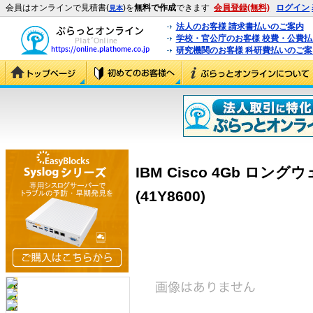
会員はオンラインで見積書(
)を
無料で作成
できます
会員登録(無料)
ログイン
見本
法人のお客様 請求書払いのご案内
学校・官公庁のお客様 校費・公費
研究機関のお客様 科研費払いのご案
IBM Cisco 4Gb ロン
(41Y8600)