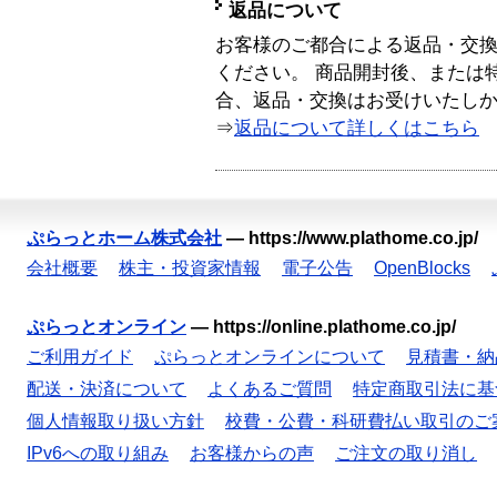
返品について
お客様のご都合による返品・交
ください。 商品開封後、または
合、返品・交換はお受けいたし
⇒
返品について詳しくはこちら
ぷらっとホーム株式会社
—
https://www.plathome.co.jp/
会社概要
株主・投資家情報
電子公告
OpenBlocks
ぷらっとオンライン
—
https://online.plathome.co.jp/
ご利用ガイド
ぷらっとオンラインについて
見積書・納
配送・決済について
よくあるご質問
特定商取引法に基
個人情報取り扱い方針
校費・公費・科研費払い取引のご
IPv6への取り組み
お客様からの声
ご注文の取り消し