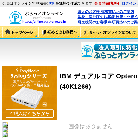
会員はオンラインで見積書(
)を
無料で作成
できます
会員登録(無料)
ログイン
見本
法人のお客様 請求書払いのご案内
学校・官公庁のお客様 校費・公費
研究機関のお客様 科研費払いのご案
IBM デュアルコア Opter
(40K1266)