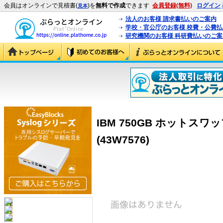
会員はオンラインで見積書(
)を
無料で作成
できます
会員登録(無料)
ログイン
見本
法人のお客様 請求書払いのご案内
学校・官公庁のお客様 校費・公費
研究機関のお客様 科研費払いのご案
IBM 750GB ホットスワップ 
(43W7576)