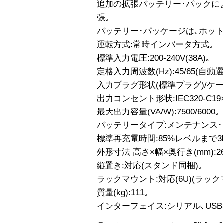
追加の拡張バッテリー･パックに
張｡
バッテリー･パッケージは､ホット
運転方式:常時インバータ方式｡
標準入力電圧:200-240V(38A)｡
定格入力周波数(Hz):45/65(自動選
入力プラグ形状(標準プラグ)/ケ
出力コンセント形状:IEC320-C19×
最大出力容量(VA/W):7500/6000｡
バッテリータイプ:メンテナンス･
標準再充電時間:85%レベルまで3
外形寸法 高さ×幅×奥行き(mm):264
縦置き:対応(スタンド同梱)｡
ラックマウント:対応(6U)(ラッ
質量(kg):111｡
インターフェイス:シリアル､USB､10Bas