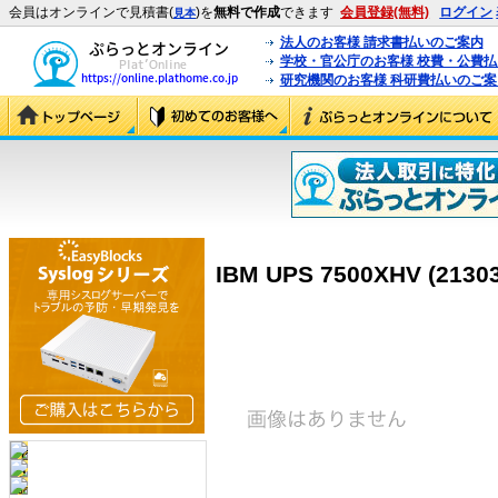
会員はオンラインで見積書(
)を
無料で作成
できます
会員登録(無料)
ログイン
見本
法人のお客様 請求書払いのご案内
学校・官公庁のお客様 校費・公費
研究機関のお客様 科研費払いのご案
IBM UPS 7500XHV (2130