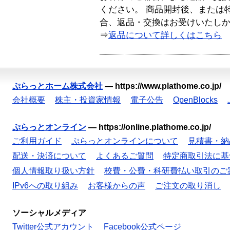
ください。 商品開封後、または
合、返品・交換はお受けいたし
⇒
返品について詳しくはこちら
ぷらっとホーム株式会社
—
https://www.plathome.co.jp/
会社概要
株主・投資家情報
電子公告
OpenBlocks
ぷらっとオンライン
—
https://online.plathome.co.jp/
ご利用ガイド
ぷらっとオンラインについて
見積書・納
配送・決済について
よくあるご質問
特定商取引法に基
個人情報取り扱い方針
校費・公費・科研費払い取引のご
IPv6への取り組み
お客様からの声
ご注文の取り消し
ソーシャルメディア
Twitter公式アカウント
Facebook公式ページ