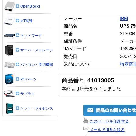
OpenBlocks
メーカー
IBM
IoT関連
商品名
UPS 7
型番
21303R
ネットワーク
保証条件
メーカ
JANコード
496866
サーバ・ストレージ
発売日
2007年
返品について
特定商
パソコン・周辺機器
商品番号
41013005
PCパーツ
本商品は販売を終了しました
サプライ
ソフト・ライセンス
このページを印刷する
メールでURLを送る