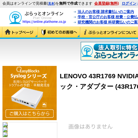
会員はオンラインで見積書(
)を
無料で作成
できます
会員登録(無料)
ログイン
見本
法人のお客様 請求書払いのご案内
学校・官公庁のお客様 校費・公費
研究機関のお客様 科研費払いのご案
LENOVO 43R1769 NVID
ック・アダプター (43R176