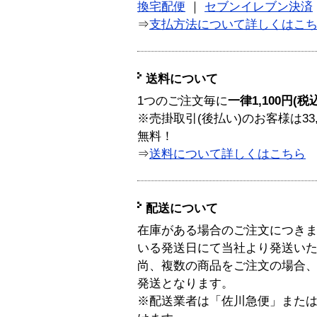
換宅配便
｜
セブンイレブン決済
⇒
支払方法について詳しくはこ
送料について
1つのご注文毎に
一律1,100円(税
※売掛取引(後払い)のお客様は33
無料！
⇒
送料について詳しくはこちら
配送について
在庫がある場合のご注文につき
いる発送日にて当社より発送い
尚、複数の商品をご注文の場合
発送となります。
※配送業者は「佐川急便」また