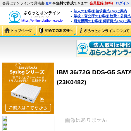
会員はオンラインで見積書(
)を
無料で作成
できます
会員登録(無料)
ログイン
見本
法人のお客様 請求書払いのご案内
学校・官公庁のお客様 校費・公費
研究機関のお客様 科研費払いのご案
IBM 36/72G DDS-G5 SA
(23K0482)