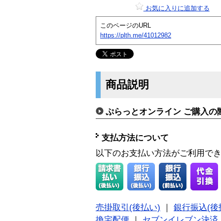
お気に入りに追加する
このページのURL
https://plth.me/41012982
商品説明
ぷらっとオンライン ご購入の
支払方法について
以下のお支払い方法がご利用で
売掛取引(後払い)
｜
銀行振込(後
換宅配便
｜
セブンイレブン決済