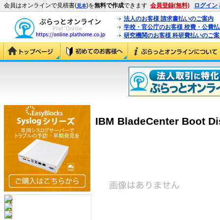
会員はオンラインで見積書(
)を
無料で作成
できます
会員登録(無料)
ログイン
見本
法人のお客様 請求書払いのご案内
学校・官公庁のお客様 校費・公費
研究機関のお客様 科研費払いのご案
IBM BladeCenter Boot D