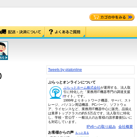
Tweets by platonline
)
ぷらっとオンラインについて
ぷらっとホーム株式会社
が運用する、法人取
引に特化した「業務用IT機器専門の調達支援
サイト」です。
1999年よりネットワーク機器、サーバ、スト
レージ、パソコン周辺機器、PCパーツ、ソフトウェ
ア、ライセンスなど、業務用IT機器中心に販売。品揃え
は業界トップクラスの約5.5万点です。法人取引に特化
し、学校・官公庁・一般法人のお客様の請求書後払いに
も対応しています。
IPv6への取り組み
会社概要
お客様からの声
もっと見る