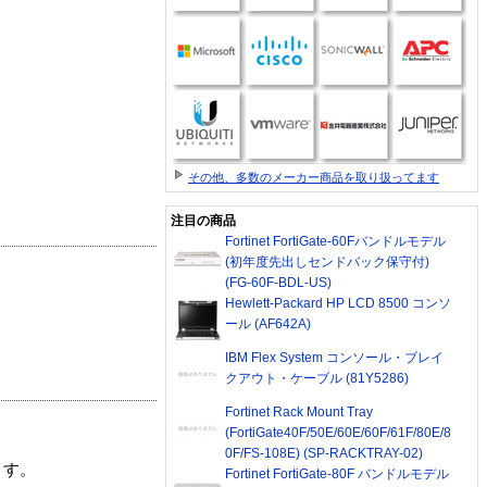
その他、多数のメーカー商品を取り扱ってます
注目の商品
Fortinet FortiGate-60Fバンドルモデル
(初年度先出しセンドバック保守付)
(FG-60F-BDL-US)
Hewlett-Packard HP LCD 8500 コンソ
ール (AF642A)
IBM Flex System コンソール・ブレイ
クアウト・ケーブル (81Y5286)
Fortinet Rack Mount Tray
(FortiGate40F/50E/60E/60F/61F/80E/8
0F/FS-108E) (SP-RACKTRAY-02)
ます。
Fortinet FortiGate-80F バンドルモデル