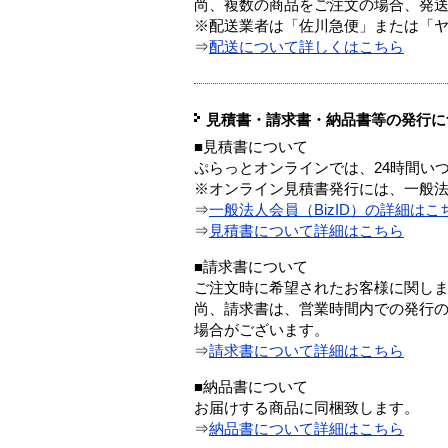
尚、複数の商品をご注文の場合、発
※配送業者は「佐川急便」または「
⇒
配送について詳しくはこちら
見積書・請求書・納品書等の発行に
■見積書について
ぷらっとオンラインでは、24時間い
※オンライン見積書発行には、一般法人
⇒
一般法人会員（BizID）の詳細はこ
⇒
見積書について詳細はこちら
■請求書について
ご注文時に希望されたお客様に関し
尚、請求書は、営業時間内での発行
場合がございます。
⇒
請求書について詳細はこちら
■納品書について
お届けする商品に同梱致します。
⇒
納品書について詳細はこちら