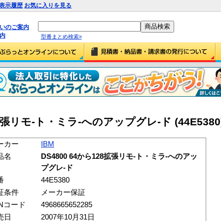
表示履歴
お気に入りを見る
払いのご案内
内
型番まとめ検索»
28拡張リモ-ト・ミラ-へのアップグレ-ド (44E5380
ーカー
IBM
品名
DS4800 64から128拡張リモ-ト・ミラ-へのアッ
プグレ-ド
番
44E5380
証条件
メーカー保証
ANコード
4968665652285
売日
2007年10月31日