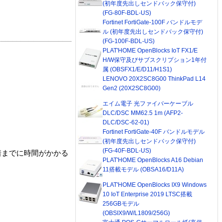
(初年度先出しセンドバック保守付)
(FG-80F-BDL-US)
Fortinet FortiGate-100F バンドルモデ
ル (初年度先出しセンドバック保守付)
(FG-100F-BDL-US)
PLAT'HOME OpenBlocks IoT FX1/E
H/W保守及びサブスクリプション1年付
属 (OBSFX1/E/D11/H1S1)
LENOVO 20X2SC8G00 ThinkPad L14
Gen2 (20X2SC8G00)
エイム電子 光ファイバーケーブル
DLC/DSC MM62.5 1m (AFP2-
DLC/DSC-62-01)
Fortinet FortiGate-40F バンドルモデル
(初年度先出しセンドバック保守付)
(FG-40F-BDL-US)
着までに時間がかかる
PLAT'HOME OpenBlocks A16 Debian
11搭載モデル (OBSA16/D11A)
PLAT'HOME OpenBlocks IX9 Windows
10 IoT Enterprise 2019 LTSC搭載
256GBモデル
(OBSIX9/W/L1809/256G)