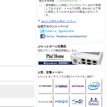
東京大学/K様
(ご利用期間2009年～)
“
請求書払いに対応していただいているので利用
しております。メールでの問い合わせにも丁寧
に対応していただけるので大変ありがたいで
す。
あなたの声をお寄せください!
公式アカウント / ページ
ぷらっとホーム社製品
当社ブランドの製品情報はこちら
人気・定番メーカー
ぷらっとオンラインで人気のメーカーをご紹介！