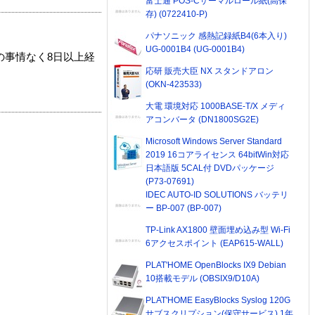
富士通 POS-Cサーマルロール紙(高保
存) (0722410-P)
パナソニック 感熱記録紙B4(6本入り)
UG-0001B4 (UG-0001B4)
の事情なく8日以上経
応研 販売大臣 NX スタンドアロン
(OKN-423533)
大電 環境対応 1000BASE-T/X メディ
アコンバータ (DN1800SG2E)
Microsoft Windows Server Standard
2019 16コアライセンス 64bitWin対応
日本語版 5CAL付 DVDパッケージ
(P73-07691)
IDEC AUTO-ID SOLUTIONS バッテリ
ー BP-007 (BP-007)
TP-Link AX1800 壁面埋め込み型 Wi-Fi
6アクセスポイント (EAP615-WALL)
PLAT'HOME OpenBlocks IX9 Debian
10搭載モデル (OBSIX9/D10A)
PLAT'HOME EasyBlocks Syslog 120G
サブスクリプション(保守サービス) 1年