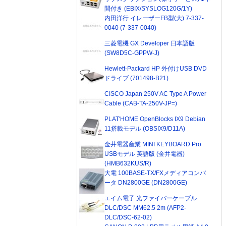
間付き (EBIX/SYSLOG120G/1Y)
内田洋行 イレーザーFB型(大) 7-337-
0040 (7-337-0040)
三菱電機 GX Developer 日本語版
(SW8D5C-GPPW-J)
Hewlett-Packard HP 外付けUSB DVD
ドライブ (701498-B21)
CISCO Japan 250V AC Type A Power
Cable (CAB-TA-250V-JP=)
PLAT'HOME OpenBlocks IX9 Debian
11搭載モデル (OBSIX9/D11A)
金井電器産業 MINI KEYBOARD Pro
USBモデル 英語版 (金井電器)
(HMB632KUS/R)
大電 100BASE-TX/FXメディアコンバ
ータ DN2800GE (DN2800GE)
エイム電子 光ファイバーケーブル
DLC/DSC MM62.5 2m (AFP2-
DLC/DSC-62-02)