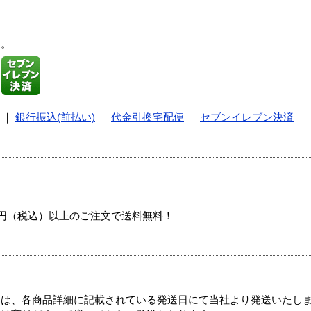
す。
｜
銀行振込(前払い)
｜
代金引換宅配便
｜
セブンイレブン決済
00円（税込）以上のご注文で送料無料！
ては、各商品詳細に記載されている発送日にて当社より発送いたし