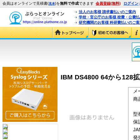
会員はオンラインで見積書(
)を
無料で作成
できます
会員登録(無料)
ログイン
見本
法人のお客様 請求書払いのご案内
学校・官公庁のお客様 校費・公費
研究機関のお客様 科研費払いのご案
IBM DS4800 64から1
メ
商
型
保
J
発