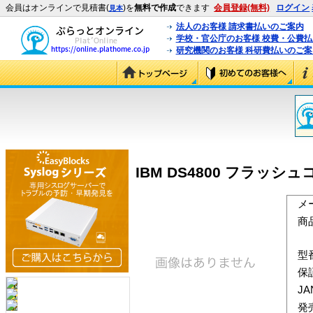
会員はオンラインで見積書(
)を
無料で作成
できます
会員登録(無料)
ログイン
見本
法人のお客様 請求書払いのご案内
学校・官公庁のお客様 校費・公費
研究機関のお客様 科研費払いのご案
IBM DS4800 フラッシ
メ
商
型
保
J
発