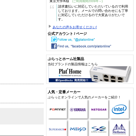
東京大学/K様
(ご利用期間2009年～)
“
請求書払いに対応していただいているので利用
しております。メールでの問い合わせにも丁寧
に対応していただけるので大変ありがたいで
す。
あなたの声をお寄せください!
公式アカウント / ページ
ぷらっとホーム社製品
当社ブランドの製品情報はこちら
人気・定番メーカー
ぷらっとオンラインで人気のメーカーをご紹介！