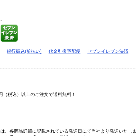
す。
｜
銀行振込(前払い)
｜
代金引換宅配便
｜
セブンイレブン決済
00円（税込）以上のご注文で送料無料！
ては、各商品詳細に記載されている発送日にて当社より発送いたし