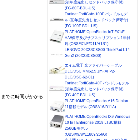
(初年度先出しセンドバック保守付)
(FG-80F-BDL-US)
Fortinet FortiGate-100F バンドルモデ
ル (初年度先出しセンドバック保守付)
(FG-100F-BDL-US)
PLAT'HOME OpenBlocks IoT FX1/E
H/W保守及びサブスクリプション1年付
属 (OBSFX1/E/D11/H1S1)
LENOVO 20X2SC8G00 ThinkPad L14
Gen2 (20X2SC8G00)
エイム電子 光ファイバーケーブル
DLC/DSC MM62.5 1m (AFP2-
DLC/DSC-62-01)
Fortinet FortiGate-40F バンドルモデル
(初年度先出しセンドバック保守付)
(FG-40F-BDL-US)
着までに時間がかかる
PLAT'HOME OpenBlocks A16 Debian
11搭載モデル (OBSA16/D11A)
PLAT'HOME OpenBlocks IX9 Windows
10 IoT Enterprise 2019 LTSC搭載
256GBモデル
(OBSIX9/W/L1809/256G)