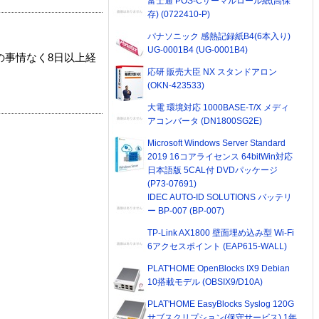
富士通 POS-Cサーマルロール紙(高保
存) (0722410-P)
パナソニック 感熱記録紙B4(6本入り)
UG-0001B4 (UG-0001B4)
の事情なく8日以上経
応研 販売大臣 NX スタンドアロン
(OKN-423533)
大電 環境対応 1000BASE-T/X メディ
アコンバータ (DN1800SG2E)
Microsoft Windows Server Standard
2019 16コアライセンス 64bitWin対応
日本語版 5CAL付 DVDパッケージ
(P73-07691)
IDEC AUTO-ID SOLUTIONS バッテリ
ー BP-007 (BP-007)
TP-Link AX1800 壁面埋め込み型 Wi-Fi
6アクセスポイント (EAP615-WALL)
PLAT'HOME OpenBlocks IX9 Debian
10搭載モデル (OBSIX9/D10A)
PLAT'HOME EasyBlocks Syslog 120G
サブスクリプション(保守サービス) 1年