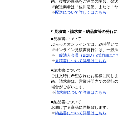
尚、複数の商品をご注文の場合、発
※配送業者は「佐川急便」または「
⇒
配送について詳しくはこちら
見積書・請求書・納品書等の発行に
■見積書について
ぷらっとオンラインでは、24時間い
※オンライン見積書発行には、一般法人
⇒
一般法人会員（BizID）の詳細はこ
⇒
見積書について詳細はこちら
■請求書について
ご注文時に希望されたお客様に関し
尚、請求書は、営業時間内での発行
場合がございます。
⇒
請求書について詳細はこちら
■納品書について
お届けする商品に同梱致します。
⇒
納品書について詳細はこちら