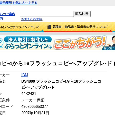
表示履歴
お気に入りを見る
払いのご案内
内
型番まとめ検索»
ュコピ-4から16フラッシュコピ-へアップグレ-ド (44
ーカー
IBM
品名
DS4800 フラッシュコピ-4から16フラッシュコ
ピ-へアップグレ-ド
番
44X2431
証条件
メーカー保証
ANコード
4968665653077
売日
2007年10月31日