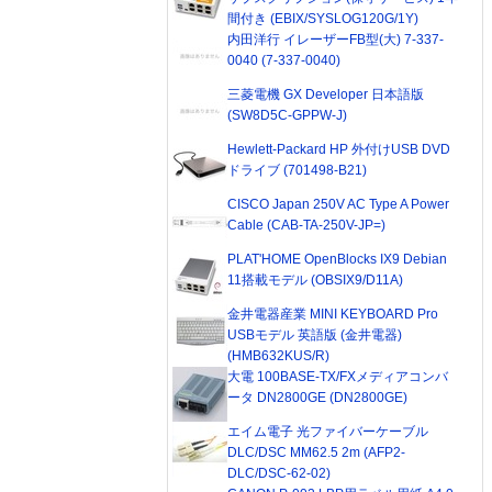
間付き (EBIX/SYSLOG120G/1Y)
内田洋行 イレーザーFB型(大) 7-337-
0040 (7-337-0040)
三菱電機 GX Developer 日本語版
(SW8D5C-GPPW-J)
Hewlett-Packard HP 外付けUSB DVD
ドライブ (701498-B21)
CISCO Japan 250V AC Type A Power
Cable (CAB-TA-250V-JP=)
PLAT'HOME OpenBlocks IX9 Debian
11搭載モデル (OBSIX9/D11A)
金井電器産業 MINI KEYBOARD Pro
USBモデル 英語版 (金井電器)
(HMB632KUS/R)
大電 100BASE-TX/FXメディアコンバ
ータ DN2800GE (DN2800GE)
エイム電子 光ファイバーケーブル
DLC/DSC MM62.5 2m (AFP2-
DLC/DSC-62-02)