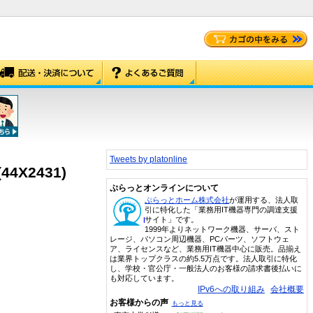
Tweets by platonline
X2431)
ぷらっとオンラインについて
ぷらっとホーム株式会社
が運用する、法人取
引に特化した「業務用IT機器専門の調達支援
サイト」です。
1999年よりネットワーク機器、サーバ、スト
レージ、パソコン周辺機器、PCパーツ、ソフトウェ
ア、ライセンスなど、業務用IT機器中心に販売。品揃え
は業界トップクラスの約5.5万点です。法人取引に特化
し、学校・官公庁・一般法人のお客様の請求書後払いに
も対応しています。
IPv6への取り組み
会社概要
お客様からの声
もっと見る