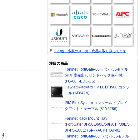
その他、多数のメーカー商品を取り扱ってます
注目の商品
Fortinet FortiGate-60Fバンドルモデル
(初年度先出しセンドバック保守付)
(FG-60F-BDL-US)
Hewlett-Packard HP LCD 8500 コンソ
ール (AF642A)
IBM Flex System コンソール・ブレイ
クアウト・ケーブル (81Y5286)
Fortinet Rack Mount Tray
(FortiGate40F/50E/60E/60F/61F/80E/8
0F/FS-108E) (SP-RACKTRAY-02)
ます。
Fortinet FortiGate-80F バンドルモデル