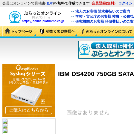
会員はオンラインで見積書(
)を
無料で作成
できます
会員登録(無料)
ログイン
見本
法人のお客様 請求書払いのご案内
学校・官公庁のお客様 校費・公費
研究機関のお客様 科研費払いのご案
IBM DS4200 750GB SATA 