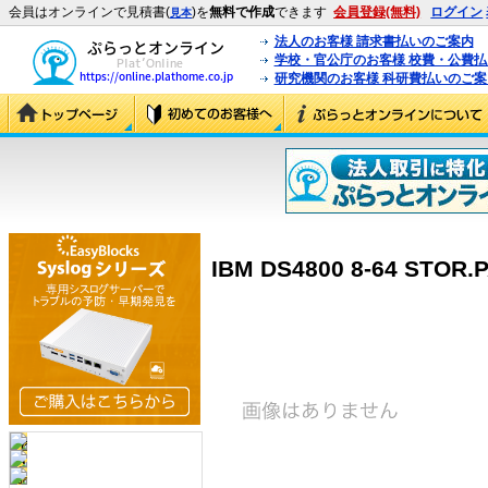
会員はオンラインで見積書(
)を
無料で作成
できます
会員登録(無料)
ログイン
見本
法人のお客様 請求書払いのご案内
学校・官公庁のお客様 校費・公費
研究機関のお客様 科研費払いのご案
IBM DS4800 8-64 STOR.P