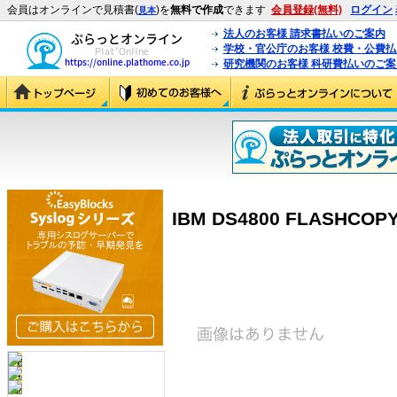
会員はオンラインで見積書(
)を
無料で作成
できます
会員登録(無料)
ログイン
見本
法人のお客様 請求書払いのご案内
学校・官公庁のお客様 校費・公費
研究機関のお客様 科研費払いのご案
IBM DS4800 FLASHCOPY