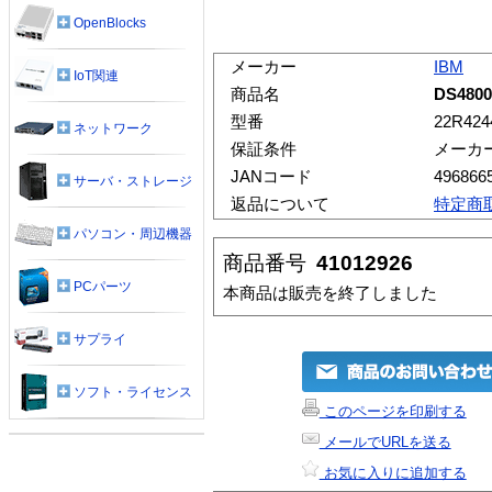
OpenBlocks
メーカー
IBM
IoT関連
商品名
DS480
型番
22R424
ネットワーク
保証条件
メーカ
JANコード
496866
サーバ・ストレージ
返品について
特定商
パソコン・周辺機器
商品番号
41012926
PCパーツ
本商品は販売を終了しました
サプライ
ソフト・ライセンス
このページを印刷する
メールでURLを送る
お気に入りに追加する