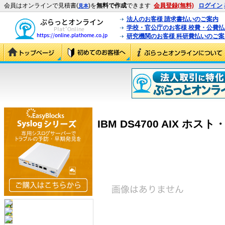
会員はオンラインで見積書(
)を
無料で作成
できます
会員登録(無料)
ログイン
見本
法人のお客様 請求書払いのご案内
学校・官公庁のお客様 校費・公費
研究機関のお客様 科研費払いのご案
IBM DS4700 AIX ホスト・