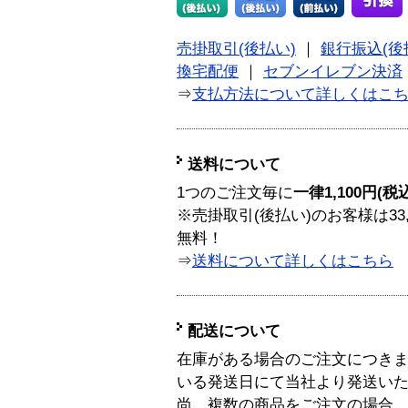
売掛取引(後払い)
｜
銀行振込(後
換宅配便
｜
セブンイレブン決済
⇒
支払方法について詳しくはこ
送料について
1つのご注文毎に
一律1,100円(税
※売掛取引(後払い)のお客様は33
無料！
⇒
送料について詳しくはこちら
配送について
在庫がある場合のご注文につき
いる発送日にて当社より発送い
尚、複数の商品をご注文の場合