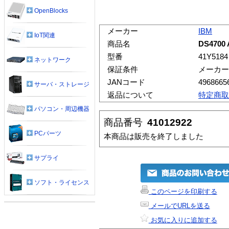
OpenBlocks
メーカー
IBM
IoT関連
商品名
DS470
型番
41Y5184
ネットワーク
保証条件
メーカー
JANコード
4968665
サーバ・ストレージ
返品について
特定商取
パソコン・周辺機器
商品番号
41012922
PCパーツ
本商品は販売を終了しました
サプライ
ソフト・ライセンス
このページを印刷する
メールでURLを送る
お気に入りに追加する