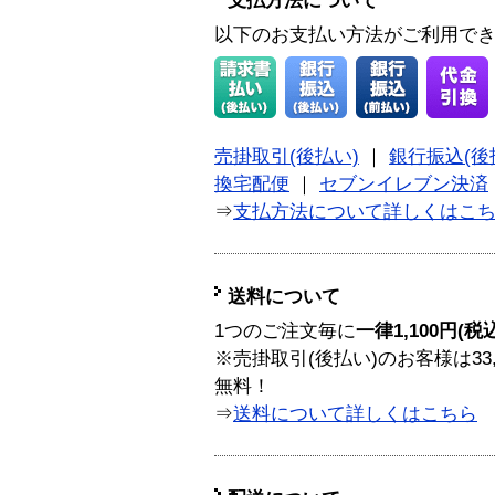
支払方法について
以下のお支払い方法がご利用で
売掛取引(後払い)
｜
銀行振込(後
換宅配便
｜
セブンイレブン決済
⇒
支払方法について詳しくはこ
送料について
1つのご注文毎に
一律1,100円(税
※売掛取引(後払い)のお客様は33
無料！
⇒
送料について詳しくはこちら