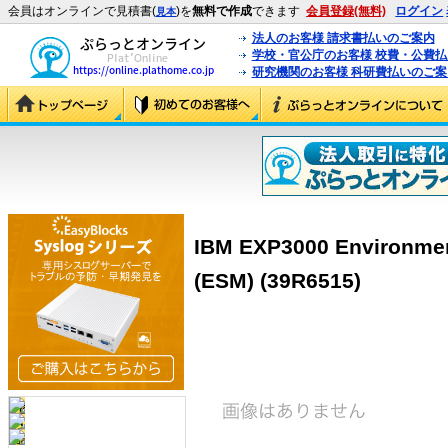
会員はオンラインで見積書(
)を
無料で作成
できます
会員登録(無料)
ログイン
見本
法人のお客様 請求書払いのご案内
学校・官公庁のお客様 校費・公費
研究機関のお客様 科研費払いのご案
IBM EXP3000 Environmen
(ESM) (39R6515)