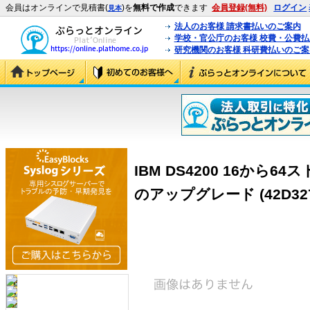
会員はオンラインで見積書(
)を
無料で作成
できます
会員登録(無料)
ログイン
見本
法人のお客様 請求書払いのご案内
学校・官公庁のお客様 校費・公費
研究機関のお客様 科研費払いのご案
IBM DS4200 16か
のアップグレード (42D327