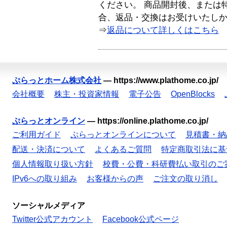
ください。 商品開封後、または
合、返品・交換はお受けいたし
⇒
返品について詳しくはこちら
ぷらっとホーム株式会社
—
https://www.plathome.co.jp/
会社概要
株主・投資家情報
電子公告
OpenBlocks
ぷらっとオンライン
—
https://online.plathome.co.jp/
ご利用ガイド
ぷらっとオンラインについて
見積書・納
配送・決済について
よくあるご質問
特定商取引法に基
個人情報取り扱い方針
校費・公費・科研費払い取引のご
IPv6への取り組み
お客様からの声
ご注文の取り消し
ソーシャルメディア
Twitter公式アカウント
Facebook公式ページ