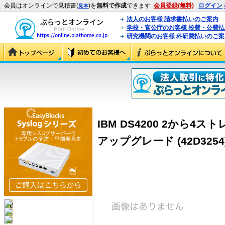
会員はオンラインで見積書(
)を
無料で作成
できます
会員登録(無料)
ログイン
見本
法人のお客様 請求書払いのご案内
学校・官公庁のお客様 校費・公費
研究機関のお客様 科研費払いのご案
IBM DS4200 2から
アップグレード (42D3254