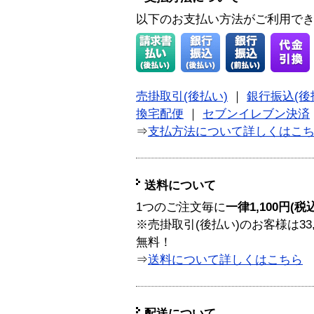
以下のお支払い方法がご利用で
売掛取引(後払い)
｜
銀行振込(後
換宅配便
｜
セブンイレブン決済
⇒
支払方法について詳しくはこ
送料について
1つのご注文毎に
一律1,100円(税
※売掛取引(後払い)のお客様は33
無料！
⇒
送料について詳しくはこちら
配送について