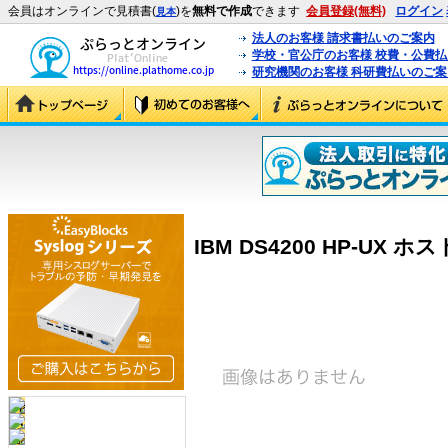
会員はオンラインで見積書(
)を
無料で作成
できます
会員登録(無料)
ログイン
見本
法人のお客様 請求書払いのご案内
学校・官公庁のお客様 校費・公費
研究機関のお客様 科研費払いのご案
IBM DS4200 HP-UX ホ