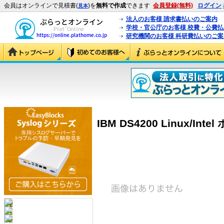
会員はオンラインで見積書(
)を
無料で作成
できます
会員登録(無料)
ログイン
見本
法人のお客様 請求書払いのご案内
学校・官公庁のお客様 校費・公費
研究機関のお客様 科研費払いのご案
IBM DS4200 Linux/Int