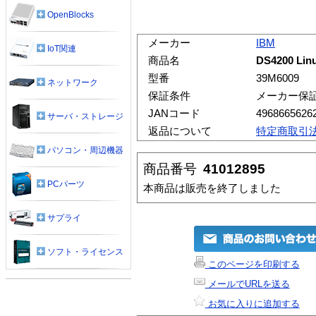
OpenBlocks
メーカー
IBM
IoT関連
商品名
DS4200 Li
型番
39M6009
ネットワーク
保証条件
メーカー保
JANコード
4968665626
サーバ・ストレージ
返品について
特定商取引
パソコン・周辺機器
商品番号
41012895
PCパーツ
本商品は販売を終了しました
サプライ
ソフト・ライセンス
このページを印刷する
メールでURLを送る
お気に入りに追加する