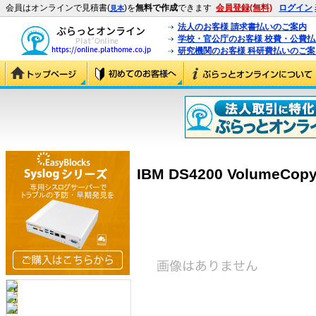
会員はオンラインで見積書(
)を
無料で作成
できます
会員登録(無料)
ログイン
見本
法人のお客様 請求書払いのご案内
学校・官公庁のお客様 校費・公費
研究機関のお客様 科研費払いのご案
IBM DS4200 VolumeCopy