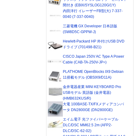
間付き (EBIX/SYSLOG120G/1Y)
内田洋行 イレーザーFB型(大) 7-337-
0040 (7-337-0040)
三菱電機 GX Developer 日本語版
(SW8D5C-GPPW-J)
Hewlett-Packard HP 外付けUSB DVD
ドライブ (701498-B21)
CISCO Japan 250V AC Type A Power
Cable (CAB-TA-250V-JP=)
PLAT'HOME OpenBlocks IX9 Debian
11搭載モデル (OBSIX9/D11A)
金井電器産業 MINI KEYBOARD Pro
USBモデル 英語版 (金井電器)
(HMB632KUS/R)
大電 100BASE-TX/FXメディアコンバ
ータ DN2800GE (DN2800GE)
エイム電子 光ファイバーケーブル
DLC/DSC MM62.5 2m (AFP2-
DLC/DSC-62-02)