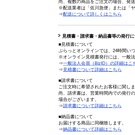
尚、複数の商品をご注文の場合、発
※配送業者は「佐川急便」または「
⇒
配送について詳しくはこちら
見積書・請求書・納品書等の発行に
■見積書について
ぷらっとオンラインでは、24時間い
※オンライン見積書発行には、一般法人
⇒
一般法人会員（BizID）の詳細はこ
⇒
見積書について詳細はこちら
■請求書について
ご注文時に希望されたお客様に関し
尚、請求書は、営業時間内での発行
場合がございます。
⇒
請求書について詳細はこちら
■納品書について
お届けする商品に同梱致します。
⇒
納品書について詳細はこちら