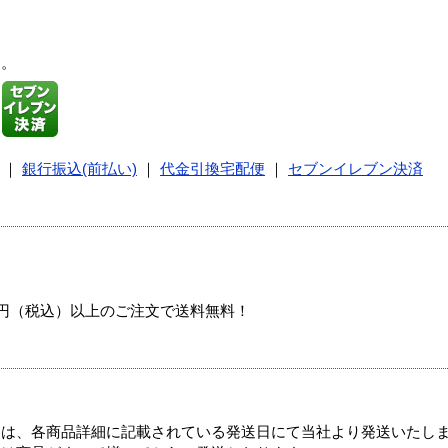
す。
｜
銀行振込(前払い)
｜
代金引換宅配便
｜
セブンイレブン決済
00円（税込）以上のご注文で送料無料！
ては、各商品詳細に記載されている発送日にて当社より発送いたし