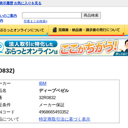
表示履歴
お気に入りを見る
払いのご案内
内
型番まとめ検索»
832)
ーカー
IBM
品名
ディープベゼル
番
32R0832
証条件
メーカー保証
ANコード
4968665493352
品について
特定商取引法に基づく表示