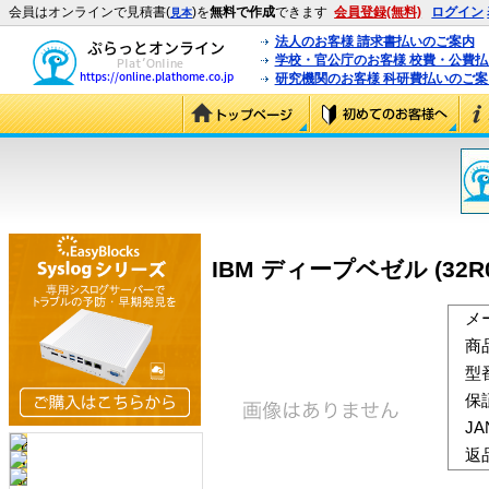
会員はオンラインで見積書(
)を
無料で作成
できます
会員登録(無料)
ログイン
見本
法人のお客様 請求書払いのご案内
学校・官公庁のお客様 校費・公費
研究機関のお客様 科研費払いのご案
IBM ディープベゼル (32R0
メ
商
型
保
J
返