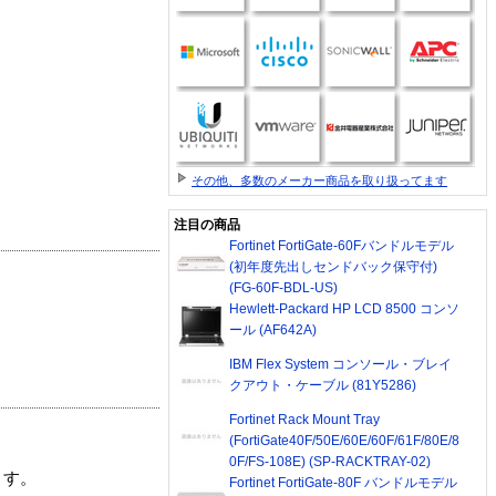
その他、多数のメーカー商品を取り扱ってます
注目の商品
Fortinet FortiGate-60Fバンドルモデル
(初年度先出しセンドバック保守付)
(FG-60F-BDL-US)
Hewlett-Packard HP LCD 8500 コンソ
ール (AF642A)
IBM Flex System コンソール・ブレイ
クアウト・ケーブル (81Y5286)
Fortinet Rack Mount Tray
(FortiGate40F/50E/60E/60F/61F/80E/8
0F/FS-108E) (SP-RACKTRAY-02)
ます。
Fortinet FortiGate-80F バンドルモデル