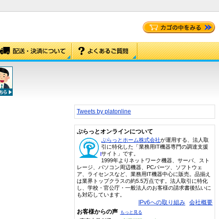
Tweets by platonline
ぷらっとオンラインについて
ぷらっとホーム株式会社
が運用する、法人取
引に特化した「業務用IT機器専門の調達支援
サイト」です。
1999年よりネットワーク機器、サーバ、スト
レージ、パソコン周辺機器、PCパーツ、ソフトウェ
ア、ライセンスなど、業務用IT機器中心に販売。品揃え
は業界トップクラスの約5.5万点です。法人取引に特化
し、学校・官公庁・一般法人のお客様の請求書後払いに
も対応しています。
IPv6への取り組み
会社概要
お客様からの声
もっと見る