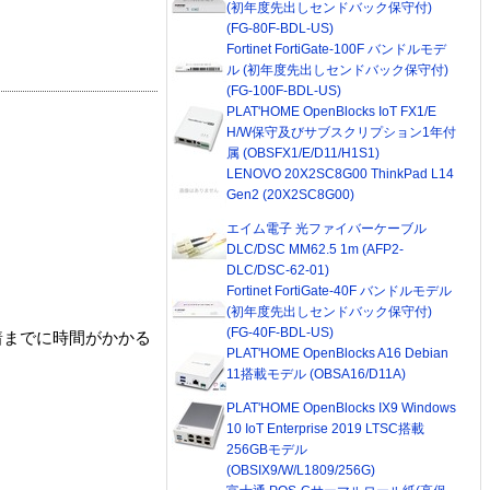
(初年度先出しセンドバック保守付)
(FG-80F-BDL-US)
Fortinet FortiGate-100F バンドルモデ
ル (初年度先出しセンドバック保守付)
(FG-100F-BDL-US)
PLAT'HOME OpenBlocks IoT FX1/E
H/W保守及びサブスクリプション1年付
属 (OBSFX1/E/D11/H1S1)
LENOVO 20X2SC8G00 ThinkPad L14
Gen2 (20X2SC8G00)
エイム電子 光ファイバーケーブル
DLC/DSC MM62.5 1m (AFP2-
DLC/DSC-62-01)
Fortinet FortiGate-40F バンドルモデル
(初年度先出しセンドバック保守付)
(FG-40F-BDL-US)
着までに時間がかかる
PLAT'HOME OpenBlocks A16 Debian
11搭載モデル (OBSA16/D11A)
PLAT'HOME OpenBlocks IX9 Windows
10 IoT Enterprise 2019 LTSC搭載
256GBモデル
(OBSIX9/W/L1809/256G)