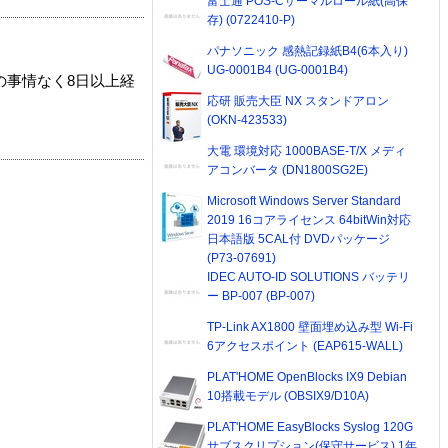
富士通 POS-Cサーマルロール紙(高保
存) (0722410-P)
パナソニック 感熱記録紙B4(6本入り)
UG-0001B4 (UG-0001B4)
の事情なく8日以上経
応研 販売大臣 NX スタンドアロン
(OKN-423533)
大電 環境対応 1000BASE-T/X メディ
アコンバータ (DN1800SG2E)
Microsoft Windows Server Standard
2019 16コアライセンス 64bitWin対応
日本語版 5CAL付 DVDパッケージ
(P73-07691)
IDEC AUTO-ID SOLUTIONS バッテリ
ー BP-007 (BP-007)
TP-Link AX1800 壁面埋め込み型 Wi-Fi
6アクセスポイント (EAP615-WALL)
PLAT'HOME OpenBlocks IX9 Debian
10搭載モデル (OBSIX9/D10A)
PLAT'HOME EasyBlocks Syslog 120G
サブスクリプション(保守サービス) 1年