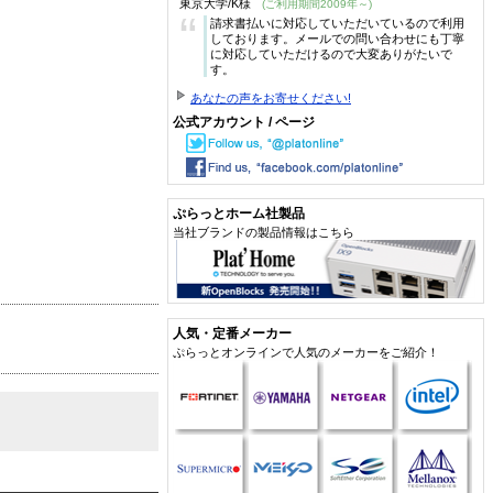
東京大学/K様
(ご利用期間2009年～)
“
請求書払いに対応していただいているので利用
しております。メールでの問い合わせにも丁寧
に対応していただけるので大変ありがたいで
す。
あなたの声をお寄せください!
公式アカウント / ページ
ぷらっとホーム社製品
当社ブランドの製品情報はこちら
人気・定番メーカー
ぷらっとオンラインで人気のメーカーをご紹介！