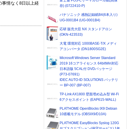
富士通 POS-Cサーマルロール紙(高保
の事情なく8日以上経
存) (0722410-P)
パナソニック 感熱記録紙B4(6本入り)
UG-0001B4 (UG-0001B4)
応研 販売大臣 NX スタンドアロン
(OKN-423533)
大電 環境対応 1000BASE-T/X メディ
アコンバータ (DN1800SG2E)
Microsoft Windows Server Standard
2019 16コアライセンス 64bitWin対応
日本語版 5CAL付 DVDパッケージ
(P73-07691)
IDEC AUTO-ID SOLUTIONS バッテリ
ー BP-007 (BP-007)
TP-Link AX1800 壁面埋め込み型 Wi-Fi
6アクセスポイント (EAP615-WALL)
PLAT'HOME OpenBlocks IX9 Debian
10搭載モデル (OBSIX9/D10A)
PLAT'HOME EasyBlocks Syslog 120G
サブスクリプション(保守サービス) 1年