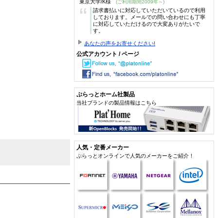
東京大学/K様
(ご利用期間2009年～)
“
請求書払いに対応していただいているので利用
しております。メールでの問い合わせにも丁寧
に対応していただけるので大変ありがたいで
す。
あなたの声をお寄せください!
公式アカウント / ページ
ぷらっとホーム社製品
当社ブランドの製品情報はこちら
人気・定番メーカー
ぷらっとオンラインで人気のメーカーをご紹介！