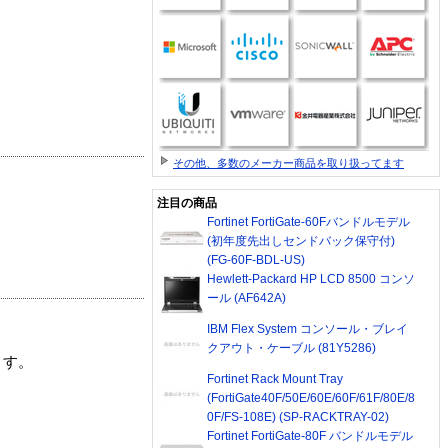
その他、多数のメーカー商品を取り扱ってます
注目の商品
Fortinet FortiGate-60Fバンドルモデル
(初年度先出しセンドバック保守付)
(FG-60F-BDL-US)
Hewlett-Packard HP LCD 8500 コンソ
ール (AF642A)
IBM Flex System コンソール・ブレイ
クアウト・ケーブル (81Y5286)
ます。
Fortinet Rack Mount Tray
(FortiGate40F/50E/60E/60F/61F/80E/8
0F/FS-108E) (SP-RACKTRAY-02)
Fortinet FortiGate-80F バンドルモデル