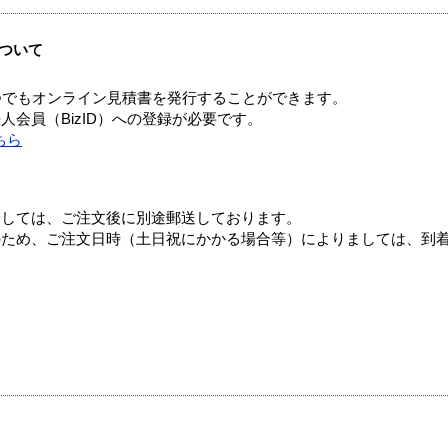
ついて
つでもオンライン見積書を発行することができます。
会員（BizID）への登録が必要です。
ちら
ましては、ご注文後に別途郵送しております。
のため、ご注文日時（土日祝にかかる場合等）によりましては、到