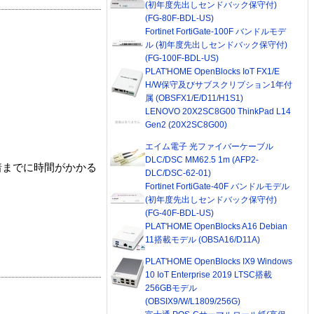
(初年度先出しセンドバック保守付)
(FG-80F-BDL-US)
Fortinet FortiGate-100F バンドルモデ
ル (初年度先出しセンドバック保守付)
(FG-100F-BDL-US)
PLAT'HOME OpenBlocks IoT FX1/E
H/W保守及びサブスクリプション1年付
属 (OBSFX1/E/D11/H1S1)
LENOVO 20X2SC8G00 ThinkPad L14
Gen2 (20X2SC8G00)
エイム電子 光ファイバーケーブル
DLC/DSC MM62.5 1m (AFP2-
着までに時間がかかる
DLC/DSC-62-01)
Fortinet FortiGate-40F バンドルモデル
(初年度先出しセンドバック保守付)
(FG-40F-BDL-US)
PLAT'HOME OpenBlocks A16 Debian
11搭載モデル (OBSA16/D11A)
PLAT'HOME OpenBlocks IX9 Windows
10 IoT Enterprise 2019 LTSC搭載
256GBモデル
(OBSIX9/W/L1809/256G)