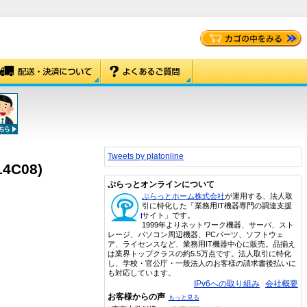
Tweets by platonline
4C08)
ぷらっとオンラインについて
ぷらっとホーム株式会社
が運用する、法人取
引に特化した「業務用IT機器専門の調達支援
サイト」です。
1999年よりネットワーク機器、サーバ、スト
レージ、パソコン周辺機器、PCパーツ、ソフトウェ
ア、ライセンスなど、業務用IT機器中心に販売。品揃え
は業界トップクラスの約5.5万点です。法人取引に特化
し、学校・官公庁・一般法人のお客様の請求書後払いに
も対応しています。
IPv6への取り組み
会社概要
お客様からの声
もっと見る