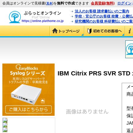
会員はオンラインで見積書(
)を
無料で作成
できます
会員登録(無料)
ログイン
見本
法人のお客様 請求書払いのご案内
学校・官公庁のお客様 校費・公費
研究機関のお客様 科研費払いのご案
IBM Citrix PRS SVR 
メ
商
型
保
J
返