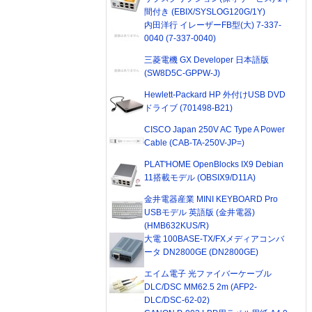
間付き (EBIX/SYSLOG120G/1Y)
内田洋行 イレーザーFB型(大) 7-337-
0040 (7-337-0040)
三菱電機 GX Developer 日本語版
(SW8D5C-GPPW-J)
Hewlett-Packard HP 外付けUSB DVD
ドライブ (701498-B21)
CISCO Japan 250V AC Type A Power
Cable (CAB-TA-250V-JP=)
PLAT'HOME OpenBlocks IX9 Debian
11搭載モデル (OBSIX9/D11A)
金井電器産業 MINI KEYBOARD Pro
USBモデル 英語版 (金井電器)
(HMB632KUS/R)
大電 100BASE-TX/FXメディアコンバ
ータ DN2800GE (DN2800GE)
エイム電子 光ファイバーケーブル
DLC/DSC MM62.5 2m (AFP2-
DLC/DSC-62-02)