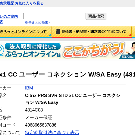
表示履歴
お気に入りを見る
払いのご案内
内
型番まとめ検索»
STD x1 CC ユーザー コネクション W/SA Easy (481
ーカー
IBM
品名
Citrix PRS SVR STD x1 CC ユーザー コネクシ
ョン W/SA Easy
番
4814C08
証条件
メーカー保証
ANコード
4968665637886
品について
特定商取引法に基づく表示