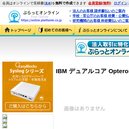
会員はオンラインで見積書(
)を
無料で作成
できます
会員登録(無料)
ログイン
見本
法人のお客様 請求書払いのご案内
学校・官公庁のお客様 校費・公費
研究機関のお客様 科研費払いのご案
IBM デュアルコア Opteron 2