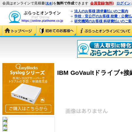
会員はオンラインで見積書(
)を
無料で作成
できます
会員登録(無料)
ログイン
見本
法人のお客様 請求書払いのご案内
学校・官公庁のお客様 校費・公費
研究機関のお客様 科研費払いのご案
IBM GoVaultドライブ+接