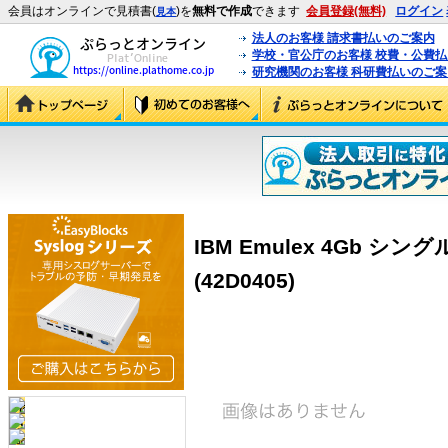
会員はオンラインで見積書(
)を
無料で作成
できます
会員登録(無料)
ログイン
見本
法人のお客様 請求書払いのご案内
学校・官公庁のお客様 校費・公費
研究機関のお客様 科研費払いのご案
IBM Emulex 4Gb シング
(42D0405)