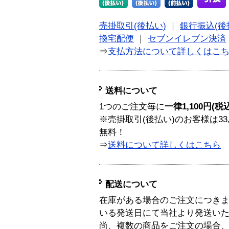
売掛取引(後払い)
｜
銀行振込(後
換宅配便
｜
セブンイレブン決済
⇒
支払方法について詳しくはこ
送料について
1つのご注文毎に
一律1,100円(税
※売掛取引(後払い)のお客様は33
無料！
⇒
送料について詳しくはこちら
配送について
在庫がある場合のご注文につき
いる発送日にて当社より発送い
尚、複数の商品をご注文の場合