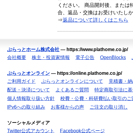
ください。 商品開封後、または
合、返品・交換はお受けいたし
⇒
返品について詳しくはこちら
ぷらっとホーム株式会社
—
https://www.plathome.co.jp/
会社概要
株主・投資家情報
電子公告
OpenBlocks
ぷらっとオンライン
—
https://online.plathome.co.jp/
ご利用ガイド
ぷらっとオンラインについて
見積書・納
配送・決済について
よくあるご質問
特定商取引法に基
個人情報取り扱い方針
校費・公費・科研費払い取引のご
IPv6への取り組み
お客様からの声
ご注文の取り消し
ソーシャルメディア
Twitter公式アカウント
Facebook公式ページ