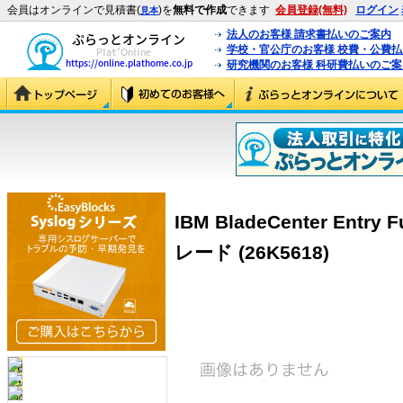
会員はオンラインで見積書(
)を
無料で作成
できます
会員登録(無料)
ログイン
見本
法人のお客様 請求書払いのご案内
学校・官公庁のお客様 校費・公費
研究機関のお客様 科研費払いのご案
IBM BladeCenter Ent
レード (26K5618)