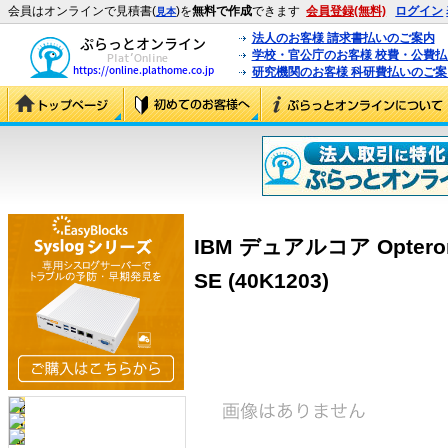
会員はオンラインで見積書(
)を
無料で作成
できます
会員登録(無料)
ログイン
見本
法人のお客様 請求書払いのご案内
学校・官公庁のお客様 校費・公費
研究機関のお客様 科研費払いのご案
IBM デュアルコア Opter
SE (40K1203)