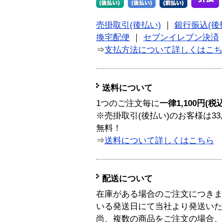
売掛取引(後払い)
｜
銀行振込(後
換宅配便
｜
セブンイレブン決済
⇒
支払方法について詳しくはこ
送料について
1つのご注文毎に
一律1,100円(税
※売掛取引(後払い)のお客様は33
無料！
⇒
送料について詳しくはこちら
配送について
在庫がある場合のご注文につき
いる発送日にて当社より発送い
尚、複数の商品をご注文の場合