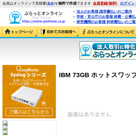
会員はオンラインで見積書(
)を
無料で作成
できます
会員登録(無料)
ログイン
見本
法人のお客様 請求書払いのご案内
学校・官公庁のお客様 校費・公費
研究機関のお客様 科研費払いのご案
IBM 73GB ホットスワップ S