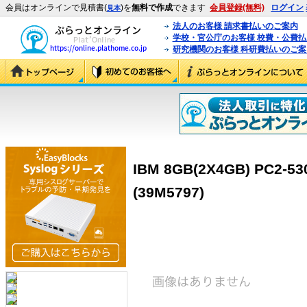
会員はオンラインで見積書(
)を
無料で作成
できます
会員登録(無料)
ログイン
見本
法人のお客様 請求書払いのご案内
学校・官公庁のお客様 校費・公費
研究機関のお客様 科研費払いのご案
IBM 8GB(2X4GB) PC2-5
(39M5797)