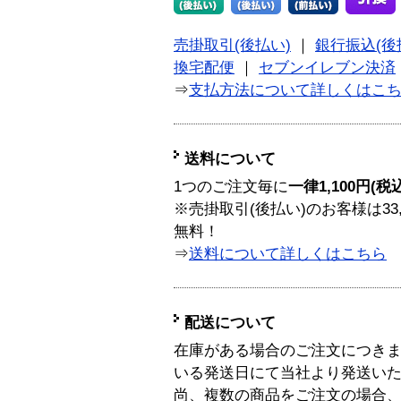
売掛取引(後払い)
｜
銀行振込(後
換宅配便
｜
セブンイレブン決済
⇒
支払方法について詳しくはこ
送料について
1つのご注文毎に
一律1,100円(税
※売掛取引(後払い)のお客様は33
無料！
⇒
送料について詳しくはこちら
配送について
在庫がある場合のご注文につき
いる発送日にて当社より発送い
尚、複数の商品をご注文の場合