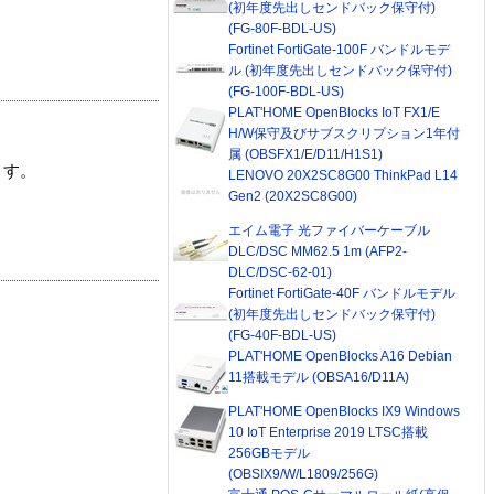
(初年度先出しセンドバック保守付)
(FG-80F-BDL-US)
Fortinet FortiGate-100F バンドルモデ
ル (初年度先出しセンドバック保守付)
(FG-100F-BDL-US)
PLAT'HOME OpenBlocks IoT FX1/E
H/W保守及びサブスクリプション1年付
属 (OBSFX1/E/D11/H1S1)
ます。
LENOVO 20X2SC8G00 ThinkPad L14
Gen2 (20X2SC8G00)
エイム電子 光ファイバーケーブル
DLC/DSC MM62.5 1m (AFP2-
DLC/DSC-62-01)
Fortinet FortiGate-40F バンドルモデル
(初年度先出しセンドバック保守付)
(FG-40F-BDL-US)
PLAT'HOME OpenBlocks A16 Debian
11搭載モデル (OBSA16/D11A)
PLAT'HOME OpenBlocks IX9 Windows
10 IoT Enterprise 2019 LTSC搭載
256GBモデル
(OBSIX9/W/L1809/256G)