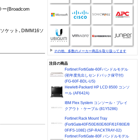
(Broadcom
ソケット､DIMM16ソ
その他、多数のメーカー商品を取り扱ってます
注目の商品
Fortinet FortiGate-60Fバンドルモデル
(初年度先出しセンドバック保守付)
(FG-60F-BDL-US)
Hewlett-Packard HP LCD 8500 コンソ
ール (AF642A)
IBM Flex System コンソール・ブレイ
クアウト・ケーブル (81Y5286)
Fortinet Rack Mount Tray
(FortiGate40F/50E/60E/60F/61F/80E/8
0F/FS-108E) (SP-RACKTRAY-02)
Fortinet FortiGate-80F バンドルモデル