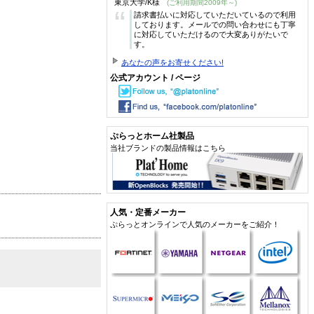
東京大学/K様
(ご利用期間2009年～)
“
請求書払いに対応していただいているので利用
しております。メールでの問い合わせにも丁寧
に対応していただけるので大変ありがたいで
す。
あなたの声をお寄せください!
公式アカウント / ページ
ぷらっとホーム社製品
当社ブランドの製品情報はこちら
人気・定番メーカー
ぷらっとオンラインで人気のメーカーをご紹介！