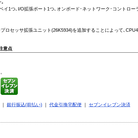
ン｡
DD ベイ1つ､I/O拡張ポート1つ､オンボード･ネットワーク･コントローラー
チプロセッサ拡張ユニット(26K5934)を追加することによって､CPU4
注意点
す。
｜
銀行振込(前払い)
｜
代金引換宅配便
｜
セブンイレブン決済