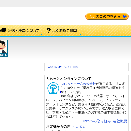
Tweets by platonline
ぷらっとオンラインについて
ぷらっとホーム株式会社
が運用する、法人取
引に特化した「業務用IT機器専門の調達支援
サイト」です。
1999年よりネットワーク機器、サーバ、スト
レージ、パソコン周辺機器、PCパーツ、ソフトウェ
ア、ライセンスなど、業務用IT機器中心に販売。品揃え
は業界トップクラスの約5.5万点です。法人取引に特化
し、学校・官公庁・一般法人のお客様の請求書後払いに
も対応しています。
IPv6への取り組み
会社概要
お客様からの声
もっと見る