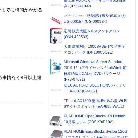
富士通 POS-Cサーマルロール紙(高保
存) (0722410-P)
着までに時間がかかる
パナソニック 感熱記録紙B4(6本入り)
UG-0001B4 (UG-0001B4)
応研 販売大臣 NX スタンドアロン
(OKN-423533)
大電 環境対応 1000BASE-T/X メディ
アコンバータ (DN1800SG2E)
Microsoft Windows Server Standard
2019 16コアライセンス 64bitWin対応
日本語版 5CAL付 DVDパッケージ
の事情なく8日以上経
(P73-07691)
IDEC AUTO-ID SOLUTIONS バッテリ
ー BP-007 (BP-007)
TP-Link AX1800 壁面埋め込み型 Wi-Fi
6アクセスポイント (EAP615-WALL)
PLAT'HOME OpenBlocks IX9 Debian
10搭載モデル (OBSIX9/D10A)
PLAT'HOME EasyBlocks Syslog 120G
サブスクリプション(保守サービス) 1年