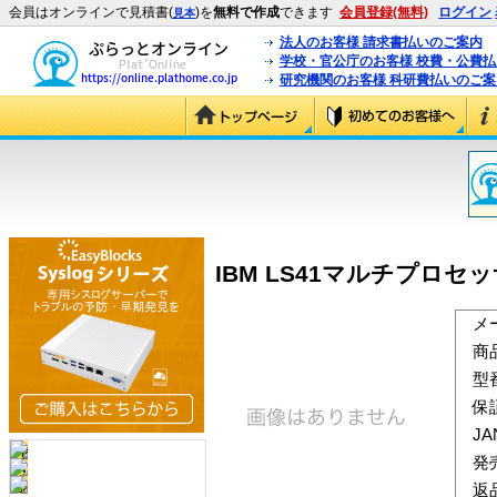
会員はオンラインで見積書(
)を
無料で作成
できます
会員登録(無料)
ログイン
見本
法人のお客様 請求書払いのご案内
学校・官公庁のお客様 校費・公費
研究機関のお客様 科研費払いのご案
IBM LS41マルチプロセッ
メ
商
型
保
J
発
返