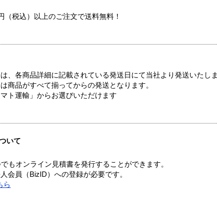
00円（税込）以上のご注文で送料無料！
ては、各商品詳細に記載されている発送日にて当社より発送いたし
送は商品がすべて揃ってからの発送となります。
ヤマト運輸」からお選びいただけます
ついて
つでもオンライン見積書を発行することができます。
会員（BizID）への登録が必要です。
ちら