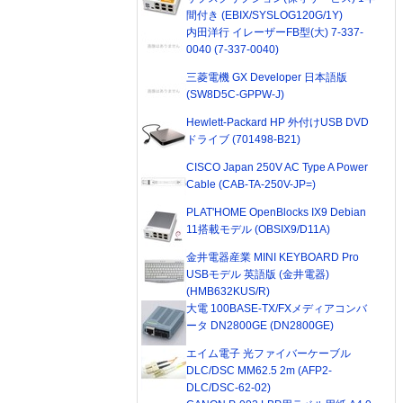
間付き (EBIX/SYSLOG120G/1Y)
内田洋行 イレーザーFB型(大) 7-337-
0040 (7-337-0040)
三菱電機 GX Developer 日本語版
(SW8D5C-GPPW-J)
Hewlett-Packard HP 外付けUSB DVD
ドライブ (701498-B21)
CISCO Japan 250V AC Type A Power
Cable (CAB-TA-250V-JP=)
PLAT'HOME OpenBlocks IX9 Debian
11搭載モデル (OBSIX9/D11A)
金井電器産業 MINI KEYBOARD Pro
USBモデル 英語版 (金井電器)
(HMB632KUS/R)
大電 100BASE-TX/FXメディアコンバ
ータ DN2800GE (DN2800GE)
エイム電子 光ファイバーケーブル
DLC/DSC MM62.5 2m (AFP2-
DLC/DSC-62-02)