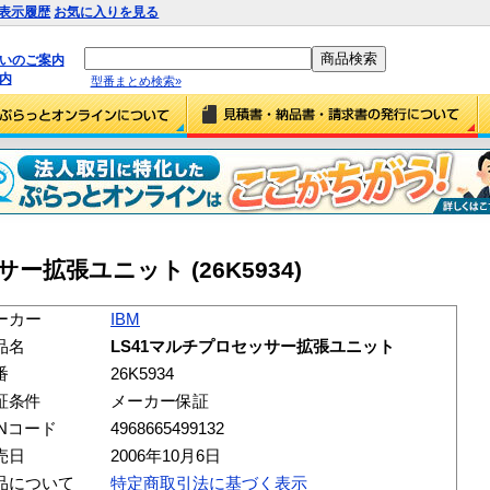
表示履歴
お気に入りを見る
払いのご案内
内
型番まとめ検索»
サー拡張ユニット (26K5934)
ーカー
IBM
品名
LS41マルチプロセッサー拡張ユニット
番
26K5934
証条件
メーカー保証
ANコード
4968665499132
売日
2006年10月6日
品について
特定商取引法に基づく表示