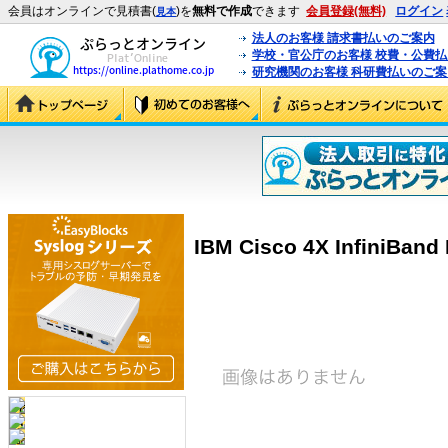
会員はオンラインで見積書(
)を
無料で作成
できます
会員登録(無料)
ログイン
見本
法人のお客様 請求書払いのご案内
学校・官公庁のお客様 校費・公費
研究機関のお客様 科研費払いのご案
IBM Cisco 4X InfiniBa